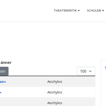
THEATERKRITIK
SCHULEN
Männer
Anzeige #
zen
us»
Aischylos
»
Aischylos
Aischylos