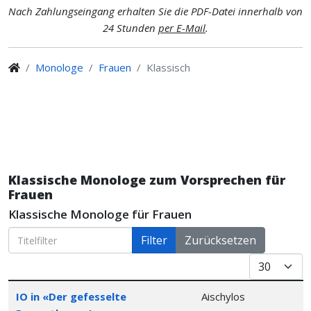
Nach Zahlungseingang erhalten Sie die PDF-Datei innerhalb von
24 Stunden
per E-Mail
.
Monologe
Frauen
Klassisch
Klassische Monologe zum Vorsprechen für
Frauen
Klassische Monologe für Frauen
Titelfilter
Filter
Zurücksetzen
Anzeige #
Articles
Stück
Inszenierung
IO in «Der gefesselte
Aischylos