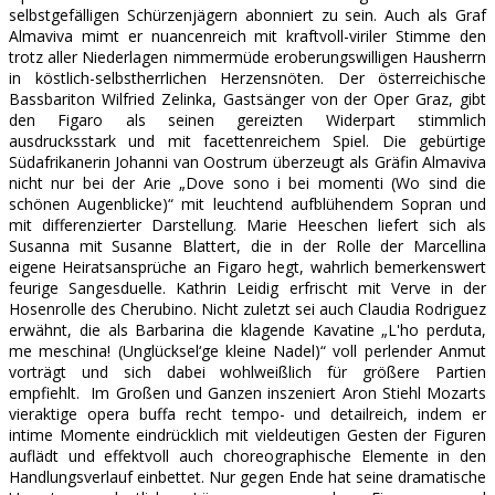
selbstgefälligen Schürzenjägern abonniert zu sein. Auch als Graf
Almaviva mimt er nuancenreich mit kraftvoll-viriler Stimme den
trotz aller Niederlagen nimmermüde eroberungswilligen Hausherrn
in köstlich-selbstherrlichen Herzensnöten. Der österreichische
Bassbariton Wilfried Zelinka, Gastsänger von der Oper Graz, gibt
den Figaro als seinen gereizten Widerpart stimmlich
ausdrucksstark und mit facettenreichem Spiel. Die gebürtige
Südafrikanerin Johanni van Oostrum überzeugt als Gräfin Almaviva
nicht nur bei der Arie „Dove sono i bei momenti (Wo sind die
schönen Augenblicke)“ mit leuchtend aufblühendem Sopran und
mit differenzierter Darstellung. Marie Heeschen liefert sich als
Susanna mit Susanne Blattert, die in der Rolle der Marcellina
eigene Heiratsansprüche an Figaro hegt, wahrlich bemerkenswert
feurige Sangesduelle. Kathrin Leidig erfrischt mit Verve in der
Hosenrolle des Cherubino. Nicht zuletzt sei auch Claudia Rodriguez
erwähnt, die als Barbarina die klagende Kavatine „L'ho perduta,
me meschina! (Unglücksel‘ge kleine Nadel)“ voll perlender Anmut
vorträgt und sich dabei wohlweißlich für größere Partien
empfiehlt. Im Großen und Ganzen inszeniert Aron Stiehl Mozarts
vieraktige opera buffa recht tempo- und detailreich, indem er
intime Momente eindrücklich mit vieldeutigen Gesten der Figuren
auflädt und effektvoll auch choreographische Elemente in den
Handlungsverlauf einbettet. Nur gegen Ende hat seine dramatische