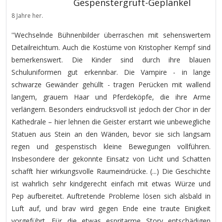
Gespenstergruft-Geplänkel
8 Jahre her.
''Wechselnde Bühnenbilder überraschen mit sehenswertem
Detailreichtum. Auch die Kostüme von Kristopher Kempf sind
bemerkenswert. Die Kinder sind durch ihre blauen
Schuluniformen gut erkennbar. Die Vampire - in lange
schwarze Gewänder gehüllt - tragen Perücken mit wallend
langem, grauem Haar und Pferdeköpfe, die ihre Arme
verlängern. Besonders eindrucksvoll ist jedoch der Chor in der
Kathedrale – hier lehnen die Geister erstarrt wie unbewegliche
Statuen aus Stein an den Wänden, bevor sie sich langsam
regen und gespenstisch kleine Bewegungen vollführen.
Insbesondere der gekonnte Einsatz von Licht und Schatten
schafft hier wirkungsvolle Raumeindrücke. (...) Die Geschichte
ist wahrlich sehr kindgerecht einfach mit etwas Würze und
Pep aufbereitet. Auftretende Probleme lösen sich alsbald in
Luft auf, und brav wird gegen Ende eine traute Einigkeit
vorgeführt. Für die etwas espritarme Story entschädigen