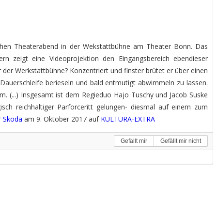
eichen Theaterabend in der Wekstattbühne am Theater Bonn. Das
ern zeigt eine Videoprojektion den Eingangsbereich ebendieser
der Werkstattbühne? Konzentriert und finster brütet er über einen
auerschleife berieseln und bald entmutigt abwimmeln zu lassen.
rm. (...) Insgesamt ist dem Regieduo Hajo Tuschy und Jacob Suske
sch reichhaltiger Parforceritt gelungen- diesmal auf einem zum
r Skoda
am 9. Oktober 2017 auf
KULTURA-EXTRA
Gefällt mir
Gefällt mir nicht