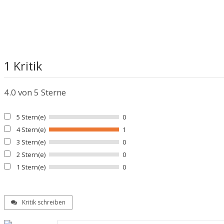
1 Kritik
4.0
von 5 Sterne
5 Stern(e)
0
4 Stern(e)
1
3 Stern(e)
0
2 Stern(e)
0
1 Stern(e)
0
Kritik schreiben