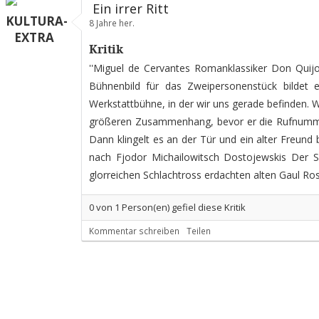
Ein irrer Ritt
KULTURA-
8 Jahre her.
EXTRA
Kritik
''Miguel de Cervantes Romanklassiker Don Quij
Bühnenbild für das Zweipersonenstück bildet e
Werkstattbühne, in der wir uns gerade befinden. 
größeren Zusammenhang, bevor er die Rufnummer 
Dann klingelt es an der Tür und ein alter Freun
nach Fjodor Michailowitsch Dostojewskis Der Sp
glorreichen Schlachtross erdachten alten Gaul Rosi
0
von
1
Person(en) gefiel diese Kritik
Kommentar schreiben
Teilen