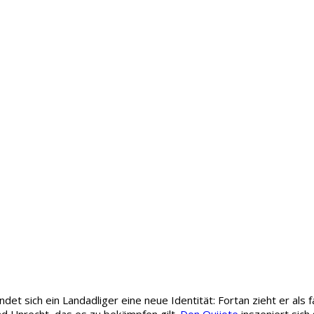
ndet sich ein Landadliger eine neue Identität: Fortan zieht er al
und Unrecht, das es zu bekämpfen gilt.
Don Quijote
inszeniert sich