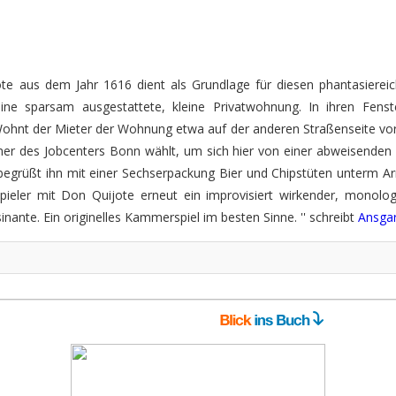
ote aus dem Jahr 1616 dient als Grundlage für diesen phantasier
ine sparsam ausgestattete, kleine Privatwohnung. In ihren Fenst
Wohnt der Mieter der Wohnung etwa auf der anderen Straßenseite vor 
des Jobcenters Bonn wählt, um sich hier von einer abweisenden D
d begrüßt ihn mit einer Sechserpackung Bier und Chipstüten unterm A
ieler mit Don Quijote erneut ein improvisiert wirkender, monologi
nante. Ein originelles Kammerspiel im besten Sinne. '' schreibt
Ansga