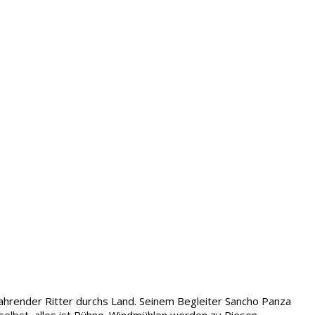
s fahrender Ritter durchs Land. Seinem Begleiter Sancho Panza
 selbst, alles ist Bühne. Windmühlen werden zu Riesen,