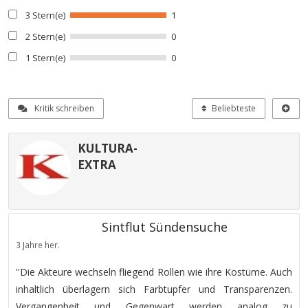
3 Stern(e)
1
2 Stern(e)
0
1 Stern(e)
0
Kritik schreiben
Beliebteste
KULTURA-
EXTRA
Sintflut Sündensuche
3 Jahre her.
''Die Akteure wechseln fliegend Rollen wie ihre Kostüme. Auch
inhaltlich überlagern sich Farbtupfer und Transparenzen.
Vergangenheit und Gegenwart werden analog zu