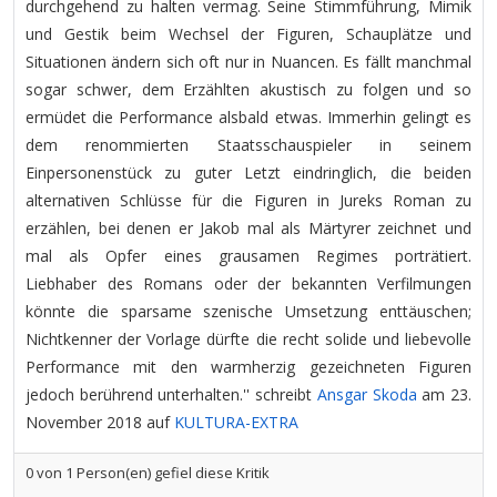
durchgehend zu halten vermag. Seine Stimmführung, Mimik
und Gestik beim Wechsel der Figuren, Schauplätze und
Situationen ändern sich oft nur in Nuancen. Es fällt manchmal
sogar schwer, dem Erzählten akustisch zu folgen und so
ermüdet die Performance alsbald etwas. Immerhin gelingt es
dem renommierten Staatsschauspieler in seinem
Einpersonenstück zu guter Letzt eindringlich, die beiden
alternativen Schlüsse für die Figuren in Jureks Roman zu
erzählen, bei denen er Jakob mal als Märtyrer zeichnet und
mal als Opfer eines grausamen Regimes porträtiert.
Liebhaber des Romans oder der bekannten Verfilmungen
könnte die sparsame szenische Umsetzung enttäuschen;
Nichtkenner der Vorlage dürfte die recht solide und liebevolle
Performance mit den warmherzig gezeichneten Figuren
jedoch berührend unterhalten.'' schreibt
Ansgar Skoda
am 23.
November 2018 auf
KULTURA-EXTRA
0
von
1
Person(en) gefiel diese Kritik