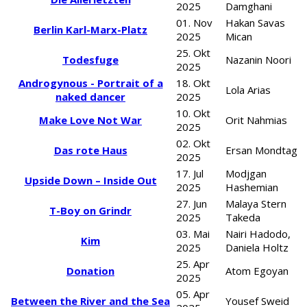
2025
Damghani
01. Nov
Hakan Savas
Berlin Karl-Marx-Platz
2025
Mican
25. Okt
Todesfuge
Nazanin Noori
2025
Androgynous - Portrait of a
18. Okt
Lola Arias
naked dancer
2025
10. Okt
Make Love Not War
Orit Nahmias
2025
02. Okt
Das rote Haus
Ersan Mondtag
2025
17. Jul
Modjgan
Upside Down – Inside Out
2025
Hashemian
27. Jun
Malaya Stern
T-Boy on Grindr
2025
Takeda
03. Mai
Nairi Hadodo,
Kim
2025
Daniela Holtz
25. Apr
Donation
Atom Egoyan
2025
05. Apr
Between the River and the Sea
Yousef Sweid