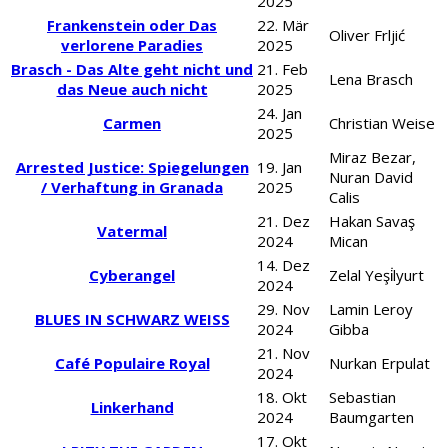
2025
Frankenstein oder Das
22. Mär
Oliver Frljić
verlorene Paradies
2025
Brasch - Das Alte geht nicht und
21. Feb
Lena Brasch
das Neue auch nicht
2025
24. Jan
Carmen
Christian Weise
2025
Miraz Bezar,
Arrested Justice: Spiegelungen
19. Jan
Nuran David
/ Verhaftung in Granada
2025
Calis
21. Dez
Hakan Savaş
Vatermal
2024
Mican
14. Dez
Cyberangel
Zelal Yeşi̇lyurt
2024
29. Nov
Lamin Leroy
BLUES IN SCHWARZ WEISS
2024
Gibba
21. Nov
Café Populaire Royal
Nurkan Erpulat
2024
18. Okt
Sebastian
Linkerhand
2024
Baumgarten
17. Okt