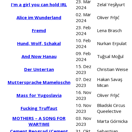
23. Mär
I'm a girl you can hold IRL
Zelal Yeşi̇lyurt
2024
02. Mär
Alice im Wunderland
Oliver Frljić
2024
23. Feb
Fremd
Lena Brasch
2024
10. Feb
Hund, Wolf, Schakal
Nurkan Erpulat
2024
09. Feb
And Now Hanau
Tuğsal Moğul
2024
15. Dez
Der Untertan
Christian Weise
2023
07. Dez
Hakan Savaş
Muttersprache Mameloschn
2023
Mican
16. Nov
Mass for Yugoslavia
Oliver Frljić
2023
10. Nov
Bliadski Circus
Fucking Truffaut
2023
Queelective
MOTHERS – A SONG FOR
03. Nov
Marta Górnicka
WARTIME
2023
Cement Beograd (Cement
31. Okt
Sebastijan