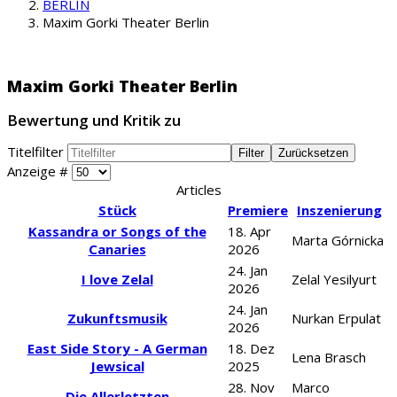
BERLIN
Maxim Gorki Theater Berlin
Maxim Gorki Theater Berlin
Bewertung und Kritik zu
Titelfilter
Filter
Zurücksetzen
Anzeige #
Articles
Stück
Premiere
Inszenierung
Kassandra or Songs of the
18. Apr
Marta Górnicka
Canaries
2026
24. Jan
I love Zelal
Zelal Yesilyurt
2026
24. Jan
Zukunftsmusik
Nurkan Erpulat
2026
East Side Story - A German
18. Dez
Lena Brasch
Jewsical
2025
28. Nov
Marco
Die Allerletzten