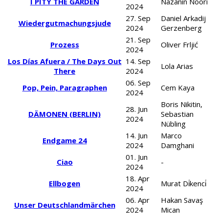
I PITY THE GARDEN
Nazanin Noori
2024
27. Sep
Daniel Arkadij
Wiedergutmachungsjude
2024
Gerzenberg
21. Sep
Prozess
Oliver Frljić
2024
Los Días Afuera / The Days Out
14. Sep
Lola Arias
There
2024
06. Sep
Pop, Pein, Paragraphen
Cem Kaya
2024
Boris Nikitin,
28. Jun
DÄMONEN (BERLIN)
Sebastian
2024
Nübling
14. Jun
Marco
Endgame 24
2024
Damghani
01. Jun
Ciao
-
2024
18. Apr
Ellbogen
Murat Di̇kenci̇
2024
06. Apr
Hakan Savaş
Unser Deutschlandmärchen
2024
Mican