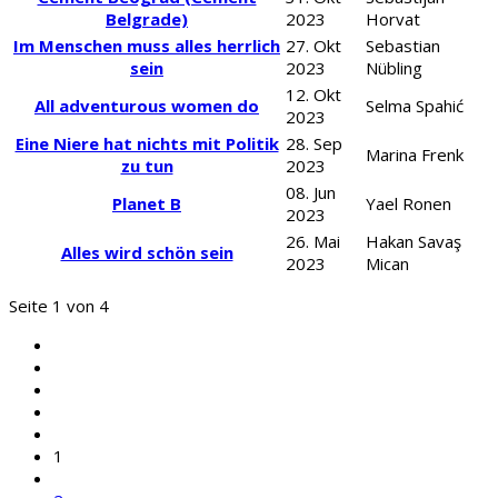
Belgrade)
2023
Horvat
Im Menschen muss alles herrlich
27. Okt
Sebastian
sein
2023
Nübling
12. Okt
All adventurous women do
Selma Spahić
2023
Eine Niere hat nichts mit Politik
28. Sep
Marina Frenk
zu tun
2023
08. Jun
Planet B
Yael Ronen
2023
26. Mai
Hakan Savaş
Alles wird schön sein
2023
Mican
Seite 1 von 4
1