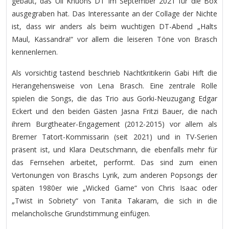
gebaut, das Uli Khuons DT im September 2021 für die Box
ausgegraben hat. Das Interessante an der Collage der Nichte
ist, dass wir anders als beim wuchtigen DT-Abend „Halts
Maul, Kassandra!“ vor allem die leiseren Töne von Brasch
kennenlernen.
Als vorsichtig tastend beschrieb Nachtkritikerin Gabi Hift die
Herangehensweise von Lena Brasch. Eine zentrale Rolle
spielen die Songs, die das Trio aus Gorki-Neuzugang Edgar
Eckert und den beiden Gästen Jasna Fritzi Bauer, die nach
ihrem Burgtheater-Engagement (2012-2015) vor allem als
Bremer Tatort-Kommissarin (seit 2021) und in TV-Serien
präsent ist, und Klara Deutschmann, die ebenfalls mehr für
das Fernsehen arbeitet, performt. Das sind zum einen
Vertonungen von Braschs Lyrik, zum anderen Popsongs der
späten 1980er wie „Wicked Game“ von Chris Isaac oder
„Twist in Sobriety“ von Tanita Takaram, die sich in die
melancholische Grundstimmung einfügen.