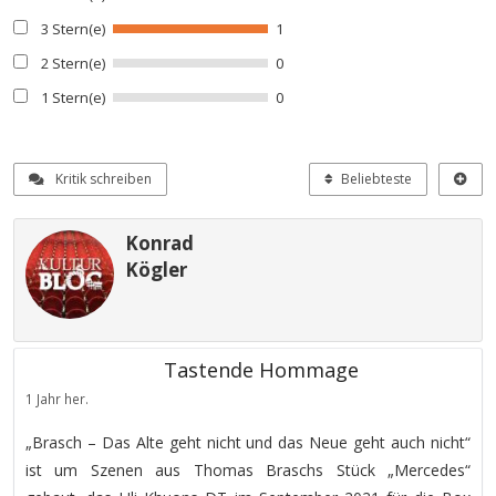
3 Stern(e)
1
2 Stern(e)
0
1 Stern(e)
0
Kritik schreiben
Beliebteste
Konrad
Kögler
Tastende Hommage
1 Jahr her.
„Brasch – Das Alte geht nicht und das Neue geht auch nicht“
ist um Szenen aus Thomas Braschs Stück „Mercedes“