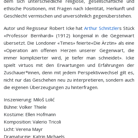
dem sich unterschiedliche religiöse, gesellschaftliche und
ethische Positionen, mit Fragen nach Identität, Herkunft und
Geschlecht vermischen und unversöhnlich gegenüberstehen.
Autor und Regisseur Robert Icke hat
Arthur Schnitzler
s Stück
«Professor Bernhardi» (1912) kongenial in die Gegenwart
übersetzt. Die Londoner «Times
»
feierte«Die Ärztin» als eine
«Operation am offenen Herzen unserer Gegenwart, die
immer komplizierter wird, je tiefer man schneidet». Icke
spielt virtuos mit den Erwartungen und Erfahrungen der
Zuschauer*innen, denn mit jedem Perspektivwechsel gilt es,
nicht nur das Geschehen neu zu interpretieren, sondern auch
die eigenen Überzeugungen zu hinterfragen.
Inszenierung: Miloš Lolić
Bühne: Volker Thiele
Kostüme: Ellen Hofmann
Komposition: Valerio Tricoli
Licht: Verena Mayr
Dramaturgie: Katrin Michaels