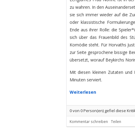
zu wahren. In den Auseinanderset
sie sich immer wieder auf die Z
oder klassistische Formulierunge
Ende aus ihrer Rolle: die Spiele
sich über das Frauenbild des St
Komödie steht. Für Horvaths Jus
zur Seite gesprochene bissige Be
übersetzt, worauf Beykirchs Nori
Mit diesen kleinen Zutaten und
Minuten serviert.
Weiterlesen
0
von
0
Person(en) gefiel diese Kriti
Kommentar schreiben
Teilen