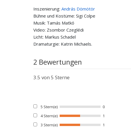
Inszenierung:
András Dömötör
Bühne und Kostüme: Sigi Colpe
Musik: Tamás Matkó
Video: Zsombor Czeglédi
Licht: Markus Schadel
Dramaturgie: Katrin Michaels.
2 Bewertungen
3.5
von 5 Sterne
5 Stern(e)
0
4 Stern(e)
1
3 Stern(e)
1