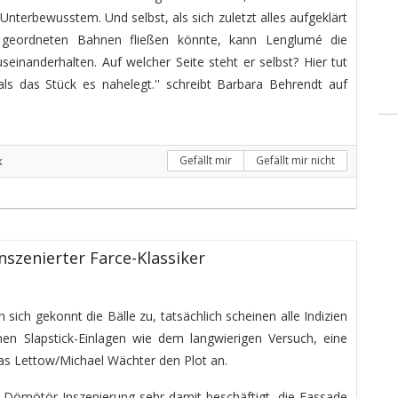
nterbewusstem. Und selbst, als sich zuletzt alles aufgeklärt
geordneten Bahnen fließen könnte, kann Lenglumé die
einanderhalten. Auf welcher Seite steht er selbst? Hier tut
als das Stück es nahelegt.'' schreibt Barbara Behrendt auf
k
Gefällt mir
Gefällt mir nicht
szenierter Farce-Klassiker
 sich gekonnt die Bälle zu, tatsächlich scheinen alle Indizien
nen Slapstick-Einlagen wie dem langwierigen Versuch, eine
s Lettow/Michael Wächter den Plot an.
r Dömötör-Inszenierung sehr damit beschäftigt, die Fassade