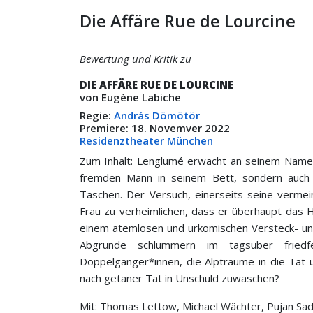
Die Affäre Rue de Lourcine
Bewertung und Kritik zu
DIE AFFÄRE RUE DE LOURCINE
von Eugène Labiche
Regie:
András Dömötör
Premiere: 18. Novemver 2022
Residenztheater München
Zum Inhalt: Lenglumé erwacht an seinem Namens
fremden Mann in seinem Bett, sondern auch d
Taschen. Der Versuch, einerseits seine vermei
Frau zu verheimlichen, dass er überhaupt das 
einem atemlosen und urkomischen Versteck- und 
Abgründe schlummern im tagsüber friedf
Doppelgänger*innen, die Alpträume in die Tat
nach getaner Tat in Unschuld zuwaschen?
Mit: Thomas Lettow, Michael Wächter, Pujan Sadr