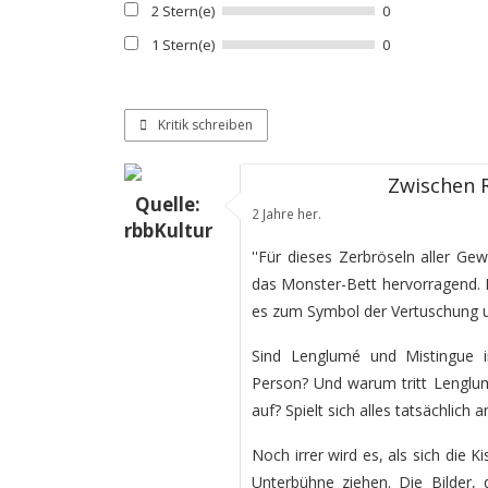
2 Stern(e)
0
1 Stern(e)
0
Kritik schreiben
Zwischen 
Quelle:
2 Jahre her.
rbbKultur
''Für dieses Zerbröseln aller Gew
das Monster-Bett hervorragend. 
es zum Symbol der Vertuschung u
Sind Lenglumé und Mistingue in
Person? Und warum tritt Lenglum
auf? Spielt sich alles tatsächlich
Noch irrer wird es, als sich die 
Unterbühne ziehen. Die Bilder, 