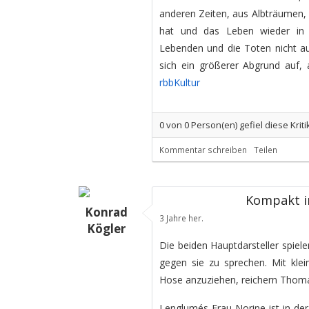
anderen Zeiten, aus Albträumen, U
hat und das Leben wieder in 
Lebenden und die Toten nicht aus
sich ein größerer Abgrund auf, 
rbbKultur
0
von
0
Person(en) gefiel diese Kriti
Kommentar schreiben
Teilen
Kompakt in
Konrad
3 Jahre her.
Kögler
Die beiden Hauptdarsteller spielen
gegen sie zu sprechen. Mit klei
Hose anzuziehen, reichern Thoma
Lenglumés Frau Norine ist in de