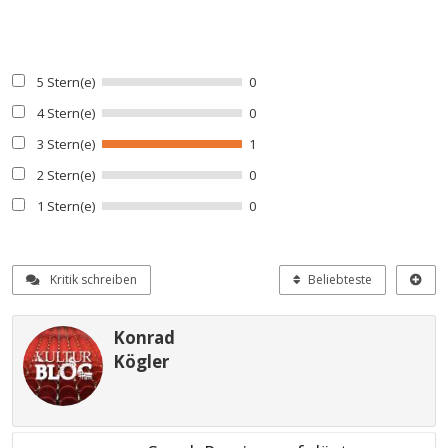
5 Stern(e)
0
4 Stern(e)
0
3 Stern(e)
1
2 Stern(e)
0
1 Stern(e)
0
Kritik schreiben
Beliebteste
Konrad
Kögler