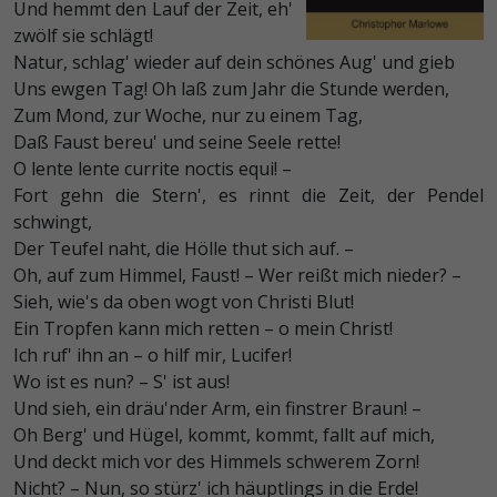
Und hemmt den Lauf der Zeit, eh'
zwölf sie schlägt!
Natur, schlag' wieder auf dein schönes Aug' und gieb
Uns ewgen Tag! Oh laß zum Jahr die Stunde werden,
Zum Mond, zur Woche, nur zu einem Tag,
Daß Faust bereu' und seine Seele rette!
O lente lente currite noctis equi! –
Fort gehn die Stern', es rinnt die Zeit, der Pendel
schwingt,
Der Teufel naht, die Hölle thut sich auf. –
Oh, auf zum Himmel, Faust! – Wer reißt mich nieder? –
Sieh, wie's da oben wogt von Christi Blut!
Ein Tropfen kann mich retten – o mein Christ!
Ich ruf' ihn an – o hilf mir, Lucifer!
Wo ist es nun? – S' ist aus!
Und sieh, ein dräu'nder Arm, ein finstrer Braun! –
Oh Berg' und Hügel, kommt, kommt, fallt auf mich,
Und deckt mich vor des Himmels schwerem Zorn!
Nicht? – Nun, so stürz' ich häuptlings in die Erde!