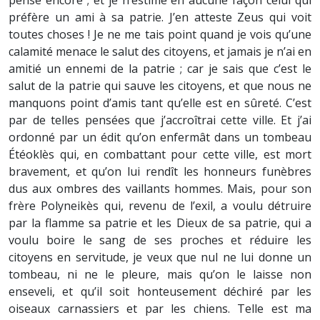
pense encore ; et je n’estime en aucune façon celui qui
préfère un ami à sa patrie. J’en atteste Zeus qui voit
toutes choses ! Je ne me tais point quand je vois qu’une
calamité menace le salut des citoyens, et jamais je n’ai en
amitié un ennemi de la patrie ; car je sais que c’est le
salut de la patrie qui sauve les citoyens, et que nous ne
manquons point d’amis tant qu’elle est en sûreté. C’est
par de telles pensées que j’accroîtrai cette ville. Et j’ai
ordonné par un édit qu’on enfermât dans un tombeau
Étéoklès qui, en combattant
pour cette ville, est mort
bravement, et qu’on lui rendît les honneurs funèbres
dus aux ombres des vaillants hommes. Mais, pour son
frère Polyneikès qui, revenu de l’exil, a voulu détruire
par la flamme sa patrie et les Dieux de sa patrie, qui a
voulu boire le sang de ses proches et réduire les
citoyens en servitude, je veux que nul ne lui donne un
tombeau, ni ne le pleure, mais qu’on le laisse non
enseveli, et qu’il soit honteusement déchiré par les
oiseaux carnassiers et par les chiens. Telle est ma