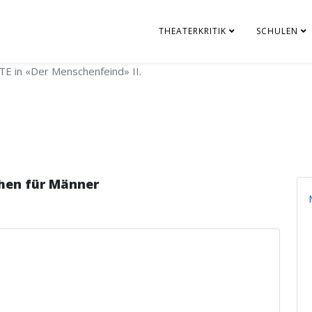
THEATERKRITIK
SCHULEN
E in «Der Menschenfeind» II.
hen für Männer