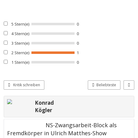
5 Stern(e)
0
4 Stern(e)
0
3 Stern(e)
0
2 Stern(e)
1
1 Stern(e)
0
Kritik schreiben
Beliebteste
Konrad
Kögler
NS-Zwangsarbeit-Block als
Fremdkörper in Ulrich Matthes-Show