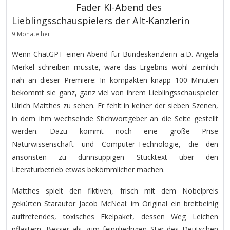
Fader KI-Abend des
Lieblingsschauspielers der Alt-Kanzlerin
9 Monate her.
Wenn ChatGPT einen Abend für Bundeskanzlerin a.D. Angela
Merkel schreiben müsste, wäre das Ergebnis wohl ziemlich
nah an dieser Premiere: In kompakten knapp 100 Minuten
bekommt sie ganz, ganz viel von ihrem Lieblingsschauspieler
Ulrich Matthes zu sehen. Er fehlt in keiner der sieben Szenen,
in dem ihm wechselnde Stichwortgeber an die Seite gestellt
werden. Dazu kommt noch eine große Prise
Naturwissenschaft und Computer-Technologie, die den
ansonsten zu dünnsuppigen Stücktext über den
Literaturbetrieb etwas bekömmlicher machen.
Matthes spielt den fiktiven, frisch mit dem Nobelpreis
gekürten Starautor Jacob McNeal: im Original ein breitbeinig
auftretendes, toxisches Ekelpaket, dessen Weg Leichen
pflastern. Besser als zum feingliedrigen Star des Deutschen