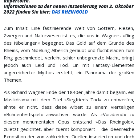
Repertoire.
Informationen zu der neuen Inszenierung vom 2. Oktober
2022 finden Sie hier:
DAS RHEINGOLD
Zum Inhalt: Eine faszinierende Welt von Göttern, Riesen,
Zwergen und Naturwesen ist es, die uns in Wagners »Ring
des Nibelungen« begegnet. Das Gold auf dem Grunde des
Rheins, vom Nibelung Alberich geraubt und fluchbeladen zum
Ring geschmiedet, verleiht schier unbegrenzte Macht, bringt
jedoch auch Leid und Tod. Ein mit Fantasy-Elementen
angereicherter Mythos ersteht, ein Panorama der großen
Themen.
Als Richard Wagner Ende der 1840er Jahre damit begann, ein
Musikdrama mit dem Titel »Siegfrieds Tod« zu entwerfen,
ahnte er nicht, dass diese Arbeit zu einem vierteiligen
»Bühnenfestspiel« anwachsen würde. Als »Vorabend« zu
diesem monumentalen Opus entstand »Das Rheingold«,
zuletzt gedichtet, aber zuerst komponiert – die ideenreiche
Exposition der von zahlreichen Quellen inspirierten und doch