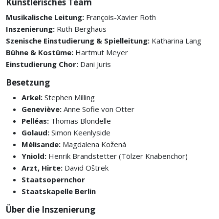
Künstlerisches Team
Musikalische Leitung:
François-Xavier Roth
Inszenierung:
Ruth Berghaus
Szenische Einstudierung & Spielleitung:
Katharina Lang
Bühne & Kostüme:
Hartmut Meyer
Einstudierung Chor:
Dani Juris
Besetzung
Arkel:
Stephen Milling
Geneviève:
Anne Sofie von Otter
Pelléas:
Thomas Blondelle
Golaud:
Simon Keenlyside
Mélisande:
Magdalena Kožená
Yniold:
Henrik Brandstetter (Tölzer Knabenchor)
Arzt, Hirte:
David Oštrek
Staatsopernchor
Staatskapelle Berlin
Über die Inszenierung