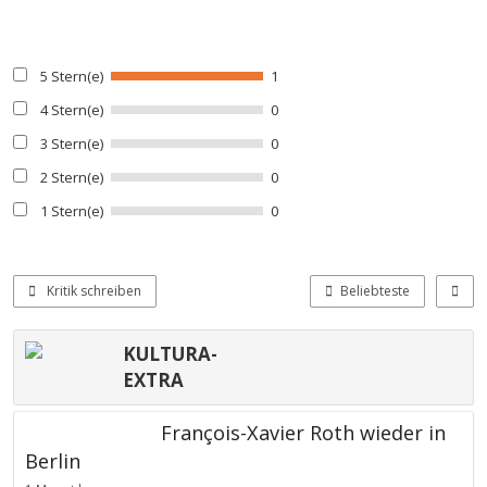
5 Stern(e)
1
4 Stern(e)
0
3 Stern(e)
0
2 Stern(e)
0
1 Stern(e)
0
Kritik schreiben
Beliebteste
KULTURA-
EXTRA
François-Xavier Roth wieder in
Berlin