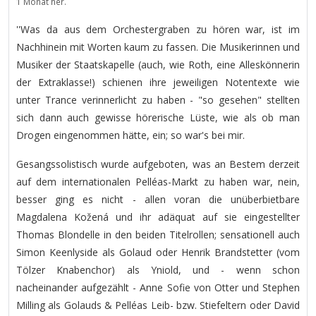
1 Monat her.
''Was da aus dem Orchestergraben zu hören war, ist im
Nachhinein mit Worten kaum zu fassen. Die Musikerinnen und
Musiker der Staatskapelle (auch, wie Roth, eine Alleskönnerin
der Extraklasse!) schienen ihre jeweiligen Notentexte wie
unter Trance verinnerlicht zu haben - "so gesehen" stellten
sich dann auch gewisse hörerische Lüste, wie als ob man
Drogen eingenommen hätte, ein; so war's bei mir.
Gesangssolistisch wurde aufgeboten, was an Bestem derzeit
auf dem internationalen Pelléas-Markt zu haben war, nein,
besser ging es nicht - allen voran die unüberbietbare
Magdalena Kožená und ihr adäquat auf sie eingestellter
Thomas Blondelle in den beiden Titelrollen; sensationell auch
Simon Keenlyside als Golaud oder Henrik Brandstetter (vom
Tölzer Knabenchor) als Yniold, und - wenn schon
nacheinander aufgezählt - Anne Sofie von Otter und Stephen
Milling als Golauds & Pelléas Leib- bzw. Stiefeltern oder David