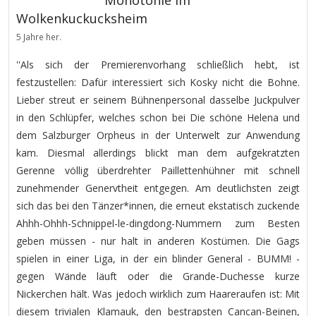
Monotonie im
Wolkenkuckucksheim
5 Jahre her.
''Als sich der Premierenvorhang schließlich hebt, ist
festzustellen: Dafür interessiert sich Kosky nicht die Bohne.
Lieber streut er seinem Bühnenpersonal dasselbe Juckpulver
in den Schlüpfer, welches schon bei Die schöne Helena und
dem Salzburger Orpheus in der Unterwelt zur Anwendung
kam. Diesmal allerdings blickt man dem aufgekratzten
Gerenne völlig überdrehter Paillettenhühner mit schnell
zunehmender Genervtheit entgegen. Am deutlichsten zeigt
sich das bei den Tänzer*innen, die erneut ekstatisch zuckende
Ahhh-Ohhh-Schnippel-le-dingdong-Nummern zum Besten
geben müssen - nur halt in anderen Kostümen. Die Gags
spielen in einer Liga, in der ein blinder General - BUMM! -
gegen Wände läuft oder die Grande-Duchesse kurze
Nickerchen hält. Was jedoch wirklich zum Haareraufen ist: Mit
diesem trivialen Klamauk, den bestrapsten Cancan-Beinen,