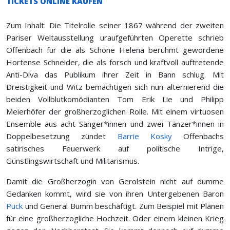
TICKETS ONLINE KAUFEN
Zum Inhalt: Die Titelrolle seiner 1867 während der zweiten
Pariser Weltausstellung uraufgeführten Operette schrieb
Offenbach für die als Schöne Helena berühmt gewordene
Hortense Schneider, die als forsch und kraftvoll auftretende
Anti-Diva das Publikum ihrer Zeit in Bann schlug. Mit
Dreistigkeit und Witz bemächtigen sich nun alternierend die
beiden Vollblutkomödianten Tom Erik Lie und Philipp
Meierhöfer der großherzoglichen Rolle. Mit einem virtuosen
Ensemble aus acht Sänger*innen und zwei Tänzer*innen in
Doppelbesetzung zündet
Barrie Kosky
Offenbachs
satirisches Feuerwerk auf politische Intrige,
Günstlingswirtschaft und Militarismus.
Damit die Großherzogin von Gerolstein nicht auf dumme
Gedanken kommt, wird sie von ihren Untergebenen Baron
Puck
und General Bumm beschäftigt. Zum Beispiel mit Plänen
für eine großherzogliche Hochzeit. Oder einem kleinen Krieg