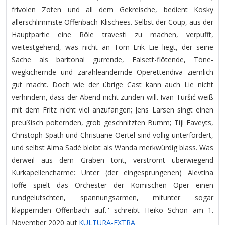
frivolen Zoten und all dem Gekreische, bedient Kosky
allerschlimmste Offenbach-Klischees. Selbst der Coup, aus der
Hauptpartie eine Rôle travesti zu machen, verpufft,
weitestgehend, was nicht an Tom Erik Lie liegt, der seine
Sache als baritonal gurrende, Falsett-flötende, Töne-
wegkichernde und zarahleandernde Operettendiva ziemlich
gut macht. Doch wie der übrige Cast kann auch Lie nicht
verhindern, dass der Abend nicht zünden will. Ivan Turšić weiß
mit dem Fritz nicht viel anzufangen; Jens Larsen singt einen
preußisch polternden, grob geschnitzten Bumm; Tijl Faveyts,
Christoph Späth und Christiane Oertel sind völlig unterfordert,
und selbst Alma Sadé bleibt als Wanda merkwürdig blass. Was
derweil aus dem Graben tönt, verströmt überwiegend
Kurkapellencharme: Unter (der eingesprungenen) Alevtina
Ioffe spielt das Orchester der Komischen Oper einen
rundgelutschten, spannungsarmen, mitunter sogar
klappernden Offenbach auf.'' schreibt Heiko Schon am 1.
November 2020 auf
KULTURA-EXTRA