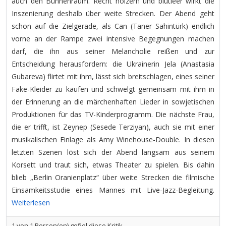
auch den Bühnenraum. Recht hölzern und blutleer wirkt die
Inszenierung deshalb über weite Strecken. Der Abend geht
schon auf die Zielgerade, als Can (Taner Sahintürk) endlich
vorne an der Rampe zwei intensive Begegnungen machen
darf, die ihn aus seiner Melancholie reißen und zur
Entscheidung herausfordern: die Ukrainerin Jela (Anastasia
Gubareva) flirtet mit ihm, lässt sich breitschlagen, eines seiner
Fake-Kleider zu kaufen und schwelgt gemeinsam mit ihm in
der Erinnerung an die märchenhaften Lieder in sowjetischen
Produktionen für das TV-Kinderprogramm. Die nächste Frau,
die er trifft, ist Zeynep (Sesede Terziyan), auch sie mit einer
musikalischen Einlage als Amy Winehouse-Double. In diesen
letzten Szenen löst sich der Abend langsam aus seinem
Korsett und traut sich, etwas Theater zu spielen. Bis dahin
blieb „Berlin Oranienplatz“ über weite Strecken die filmische
Einsamkeitsstudie eines Mannes mit Live-Jazz-Begleitung.
Weiterlesen
1
von
1
Person(en) gefiel diese Kritik