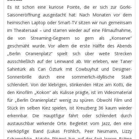
Es ist schon eine kuriose Pointe, die er sich zur Gorki-
Saisoneröffnung ausgedacht hat: Nach Monaten vor dem
heimischen Laptop oder Smart-TV sitzen wir nun gemeinsam
im Theatersaal – und starren wieder auf eine Filmaufnahme,
die von Streaming-Gegnern so gern als „Konserve“
geschmäht wurde. Vor allem die erste Hälfte des Abends
„Berlin Oranienplatz“ spielt sich über weite Strecken
ausschließlich auf der Leinwand ab. Wir erleben, wie Taner
Sahintürk als Can Özturk mit Cowbuyhut und Designer-
Sonnenbrille durch eine sommerlich-idyllische Stadt
schlendert. Von der klebrigen, stinkenden Hitze am Kotti, die
den Kinofilm „Kokon“ als Kulisse prägte, ist im Videomaterial
für „Berlin Oranienplatz“ wenig zu spüren. Obwohl Film und
Stück im selben Kiez spielen, ist Kreuzberg 36 kaum wieder
erkennbar. Die Hauptfigur fährt oder schlendert durch
austauschbar wirkende Orte. Begleitet vom Jazz, den eine
vierköpfige Band (Lukas Fröhlich, Peer Neumann, Lizzy
Scharnofske, Natalie Plöger) live auf der fast leeren Bühne