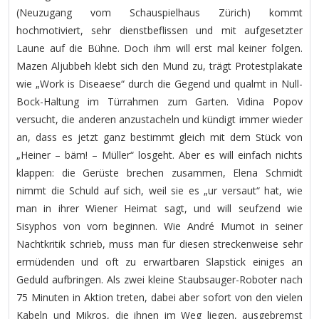
(Neuzugang vom Schauspielhaus Zürich) kommt
hochmotiviert, sehr dienstbeflissen und mit aufgesetzter
Laune auf die Bühne. Doch ihm will erst mal keiner folgen.
Mazen Aljubbeh klebt sich den Mund zu, trägt Protestplakate
wie „Work is Diseaese“ durch die Gegend und qualmt in Null-
Bock-Haltung im Türrahmen zum Garten. Vidina Popov
versucht, die anderen anzustacheln und kündigt immer wieder
an, dass es jetzt ganz bestimmt gleich mit dem Stück von
„Heiner – bäm! – Müller“ losgeht. Aber es will einfach nichts
klappen: die Gerüste brechen zusammen, Elena Schmidt
nimmt die Schuld auf sich, weil sie es „ur versaut“ hat, wie
man in ihrer Wiener Heimat sagt, und will seufzend wie
Sisyphos von vorn beginnen. Wie André Mumot in seiner
Nachtkritik schrieb, muss man für diesen streckenweise sehr
ermüdenden und oft zu erwartbaren Slapstick einiges an
Geduld aufbringen. Als zwei kleine Staubsauger-Roboter nach
75 Minuten in Aktion treten, dabei aber sofort von den vielen
Kabeln und Mikros, die ihnen im Weg liegen, ausgebremst