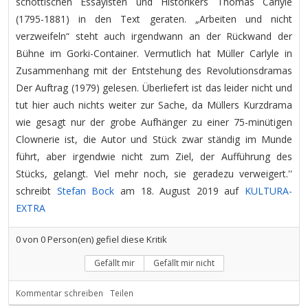
schottischen Essayisten und Historikers Thomas Carlyle
(1795-1881) in den Text geraten. „Arbeiten und nicht
verzweifeln“ steht auch irgendwann an der Rückwand der
Bühne im Gorki-Container. Vermutlich hat Müller Carlyle in
Zusammenhang mit der Entstehung des Revolutionsdramas
Der Auftrag (1979) gelesen. Überliefert ist das leider nicht und
tut hier auch nichts weiter zur Sache, da Müllers Kurzdrama
wie gesagt nur der grobe Aufhänger zu einer 75-minütigen
Clownerie ist, die Autor und Stück zwar ständig im Munde
führt, aber irgendwie nicht zum Ziel, der Aufführung des
Stücks, gelangt. Viel mehr noch, sie geradezu verweigert.''
schreibt
Stefan Bock
am 18. August 2019 auf
KULTURA-
EXTRA
0
von
0
Person(en) gefiel diese Kritik
Gefällt mir
Gefällt mir nicht
Kommentar schreiben
Teilen