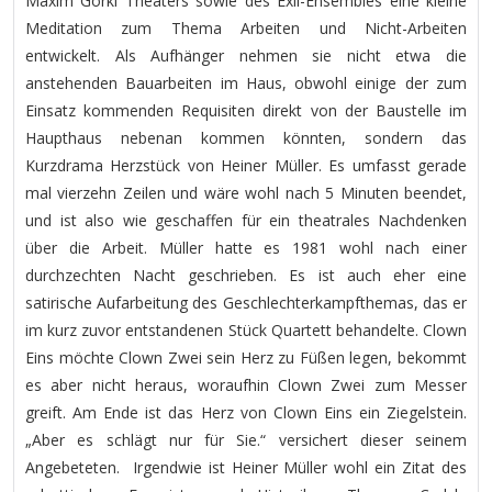
Maxim Gorki Theaters sowie des Exil-Ensembles eine kleine
Meditation zum Thema Arbeiten und Nicht-Arbeiten
entwickelt. Als Aufhänger nehmen sie nicht etwa die
anstehenden Bauarbeiten im Haus, obwohl einige der zum
Einsatz kommenden Requisiten direkt von der Baustelle im
Haupthaus nebenan kommen könnten, sondern das
Kurzdrama Herzstück von Heiner Müller. Es umfasst gerade
mal vierzehn Zeilen und wäre wohl nach 5 Minuten beendet,
und ist also wie geschaffen für ein theatrales Nachdenken
über die Arbeit. Müller hatte es 1981 wohl nach einer
durchzechten Nacht geschrieben. Es ist auch eher eine
satirische Aufarbeitung des Geschlechterkampfthemas, das er
im kurz zuvor entstandenen Stück Quartett behandelte. Clown
Eins möchte Clown Zwei sein Herz zu Füßen legen, bekommt
es aber nicht heraus, woraufhin Clown Zwei zum Messer
greift. Am Ende ist das Herz von Clown Eins ein Ziegelstein.
„Aber es schlägt nur für Sie.“ versichert dieser seinem
Angebeteten. Irgendwie ist Heiner Müller wohl ein Zitat des