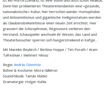
ist ein Horrorszenario, ist eine Vision und doch schon Realität.
Denn hier proklamieren Theaterintendanten eine »gesunde,
nationalistische« Kultur; hier herrschen wieder Homophobie
und Antisemitismus und gigantische Heiligenstatuen werden
als Glaubensbekenntnisse einer neuen Zeit errichtet. Hier
grassiert die Schizophrenie, Regisseure verlieren den
Verstand, Schauspieler wechseln ihr Wesen, das Land und
Theaterbesucher sperren sich hungerstreikend in Käfige…
Mit Mareike Beykirch / Bettina Hoppe / Tim Porath / Aram
Tafreshian / Mehmet Yılmaz
Regie:
András Dömötör
Bühne & Kostüme: Moïra Gilliéron
Sound/Musik: Tamás Matkó
Dramaturgie: Holger Kuhla