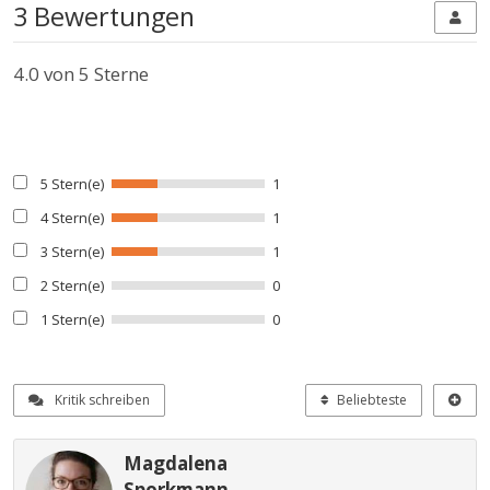
3 Bewertungen
4.0
von 5 Sterne
5 Stern(e)
1
4 Stern(e)
1
3 Stern(e)
1
2 Stern(e)
0
1 Stern(e)
0
Kritik schreiben
Beliebteste
Magdalena
Sporkmann