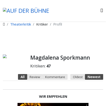
Theaterkritik
Kritiker
Profil
Magdalena Sporkmann
Kritiken:
47
All
Review
Kommentare
Oldest
Newest
WIR EMPFEHLEN