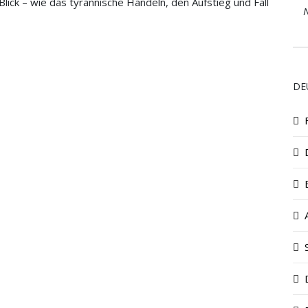
ick – wie das tyrannische Handeln, den Aufstieg und Fall
N
DE