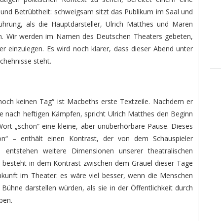
nd Betrübtheit: schweigsam sitzt das Publikum im Saal und
hrung, als die Hauptdarsteller, Ulrich Matthes und Maren
en. Wir werden im Namen des Deutschen Theaters gebeten,
r einzulegen. Es wird noch klarer, dass dieser Abend unter
chehnisse steht.
och keinen Tag“ ist Macbeths erste Textzeile. Nachdem er
e nach heftigen Kämpfen, spricht Ulrich Matthes den Beginn
ort „schön“ eine kleine, aber unüberhörbare Pause. Dieses
n“ – enthält einen Kontrast, der von dem Schauspieler
 entstehen weitere Dimensionen unserer theatralischen
 besteht in dem Kontrast zwischen dem Gräuel dieser Tage
unft im Theater: es wäre viel besser, wenn die Menschen
 Bühne darstellen würden, als sie in der Öffentlichkeit durch
ben.