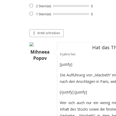
2 Stern(e)
0
1 Stern(e)
0
Kritik schreiben
Hat das Th
Mihneea
9 Jahre her.
Popov
[justify]
Die Aufführung von „Macbeth“ im
nach den Anschlägen in Paris, wi
[/justify] [justify]
Wer sich auch nur ein wenig mit
Inhalt des Stücks sowie die finst
Gedanke, „Macbeth“ in dem heu