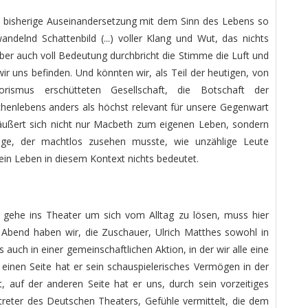
 bisherige Auseinandersetzung mit dem Sinn des Lebens so
ndelnd Schattenbild (...) voller Klang und Wut, das nichts
aber auch voll Bedeutung durchbricht die Stimme die Luft und
r uns befinden. Und könnten wir, als Teil der heutigen, von
rismus erschütteten Gesellschaft, die Botschaft der
henlebens anders als höchst relevant für unsere Gegenwart
ußert sich nicht nur Macbeth zum eigenen Leben, sondern
age, der machtlos zusehen musste, wie unzählige Leute
in Leben in diesem Kontext nichts bedeutet.
 gehe ins Theater um sich vom Alltag zu lösen, muss hier
Abend haben wir, die Zuschauer, Ulrich Matthes sowohl in
s auch in einer gemeinschaftlichen Aktion, in der wir alle eine
einen Seite hat er sein schauspielerisches Vermögen in der
t, auf der anderen Seite hat er uns, durch sein vorzeitiges
treter des Deutschen Theaters, Gefühle vermittelt, die dem