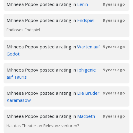
Mihneea Popov
posted a rating
in
Lenin
8 years ago
Mihneea Popov
posted a rating
in
Endspiel
9 years ago
Endloses Endspiel
Mihneea Popov
posted a rating
in
Warten auf
9 years ago
Godot
Mihneea Popov
posted a rating
in
Iphigenie
9 years ago
auf Tauris
Mihneea Popov
posted a rating
in
Die Brüder
9 years ago
Karamasow
Mihneea Popov
posted a rating
in
Macbeth
9 years ago
Hat das Theater an Relevanz verloren?