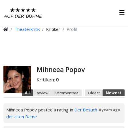
Theaterkritik
Kritiker
Profil
Mihneea Popov
Kritiken:
0
All
Review
Kommentare
Oldest
Newest
Mihneea Popov
posted a rating
in
Der Besuch
8 years ago
der alten Dame