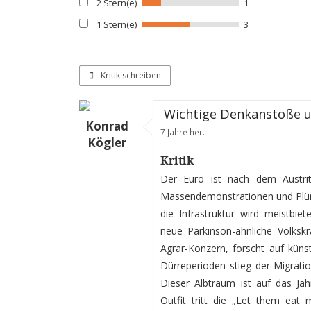
2 Stern(e)
1
1 Stern(e)
3
Kritik schreiben
Wichtige Denkanstöße u
Konrad
7 Jahre her.
Kögler
Kritik
Der Euro ist nach dem Austrit
Massendemonstrationen und Plün
die Infrastruktur wird meistbie
neue Parkinson-ähnliche Volksk
Agrar-Konzern, forscht auf küns
Dürreperioden stieg der Migrati
Dieser Albtraum ist auf das Jahr
Outfit tritt die „Let them ea