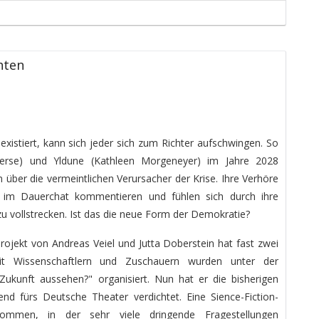
hten
xistiert, kann sich jeder sich zum Richter aufschwingen. So
ierse) und Yldune (Kathleen Morgeneyer) im Jahre 2028
 über die vermeintlichen Verursacher der Krise. Ihre Verhöre
ie im Dauerchat kommentieren und fühlen sich durch ihre
 zu vollstrecken. Ist das die neue Form der Demokratie?
projekt von Andreas Veiel und Jutta Doberstein hat fast zwei
it Wissenschaftlern und Zuschauern wurden unter der
Zukunft aussehen?" organisiert. Nun hat er die bisherigen
d fürs Deutsche Theater verdichtet. Eine Sience-Fiction-
kommen, in der sehr viele dringende Fragestellungen