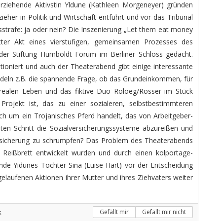
nerziehende Aktivstin Yldune (Kathleen Morgeneyer) gründen
eher in Politik und Wirtschaft entführt und vor das Tribunal
esstrafe: ja oder nein? Die Inszenierung „Let them eat money
itter Akt eines vierstufigen, gemeinsamen Prozesses des
der Stiftung Humboldt Forum im Berliner Schloss gedacht.
ioniert und auch der Theaterabend gibt einige interessante
deln z.B. die spannende Frage, ob das Grundeinkommen, für
 realen Leben und das fiktive Duo Roloeg/Rosser im Stück
Projekt ist, das zu einer sozialeren, selbstbestimmteren
ich um ein Trojanisches Pferd handelt, das von Arbeitgeber-
ten Schritt die Sozialversicherungssysteme abzureißen und
stsicherung zu schrumpfen? Das Problem des Theaterabends
 Reißbrett entwickelt wurden und durch einen kolportage-
nde Yidunes Tochter Sina (Luise Hart) vor der Entscheidung
gelaufenen Aktionen ihrer Mutter und ihres Ziehvaters weiter
k
Gefällt mir
Gefällt mir nicht