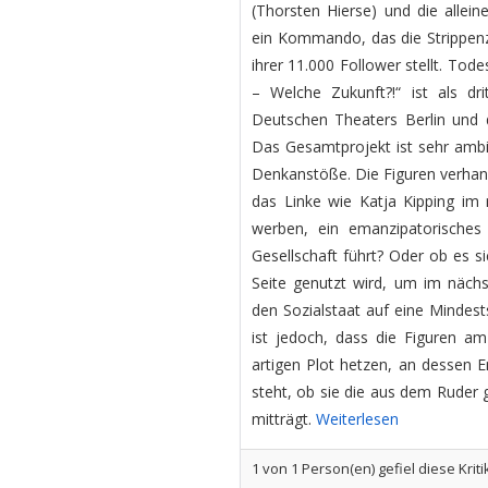
(Thorsten Hierse) und die allei
ein Kommando, das die Strippenzi
ihrer 11.000 Follower stellt. Tod
– Welche Zukunft?!“ ist als dr
Deutschen Theaters Berlin und 
Das Gesamtprojekt ist sehr ambit
Denkanstöße. Die Figuren verhan
das Linke wie Katja Kipping im
werben, ein emanzipatorisches 
Gesellschaft führt? Oder ob es s
Seite genutzt wird, um im nächs
den Sozialstaat auf eine Minde
ist jedoch, dass die Figuren am
artigen Plot hetzen, an dessen E
steht, ob sie die aus dem Ruder 
mitträgt.
Weiterlesen
1
von
1
Person(en) gefiel diese Kriti