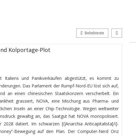
Beliebteste
nd Kolportage-Plot
t Italiens und Panikverkäufen abgestützt, es kommt zu
derungen. Das Parlament der Rumpf-Nord-EU löst sich auf,
tend an einen chinesischen Staatskonzern verscherbelt. Ein
rankheit grassiert, NOVA, eine Mischung aus Pharma- und
tlichen Inseln an einer Chip-Technologie. Wegen weltweiter
onsdruck gewaltig an, das Saatgut hat NOVA monopolisiert.
 2028 datiert. Im schwarzen [i]Anarchia Anticapitalista[/i]-
t money“-Bewegung auf den Plan. Der Computer-Nerd Onz