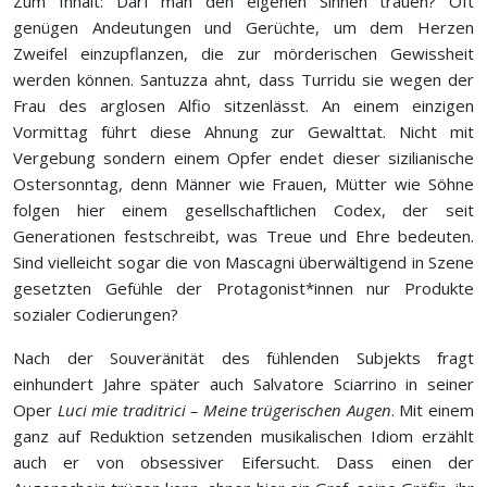
Zum Inhalt: Darf man den eigenen Sinnen trauen? Oft
genügen Andeutungen und Gerüchte, um dem Herzen
Zweifel einzupflanzen, die zur mörderischen Gewissheit
werden können. Santuzza ahnt, dass Turridu sie wegen der
Frau des arglosen Alfio sitzenlässt. An einem einzigen
Vormittag führt diese Ahnung zur Gewalttat. Nicht mit
Vergebung sondern einem Opfer endet dieser sizilianische
Ostersonntag, denn Männer wie Frauen, Mütter wie Söhne
folgen hier einem gesellschaftlichen Codex, der seit
Generationen festschreibt, was Treue und Ehre bedeuten.
Sind vielleicht sogar die von Mascagni überwältigend in Szene
gesetzten Gefühle der Protagonist*innen nur Produkte
sozialer Codierungen?
Nach der Souveränität des fühlenden Subjekts fragt
einhundert Jahre später auch Salvatore Sciarrino in seiner
Oper
Luci mie traditrici –
Meine trügerischen Augen
. Mit einem
ganz auf Reduktion setzenden musikalischen Idiom erzählt
auch er von obsessiver Eifersucht. Dass einen der