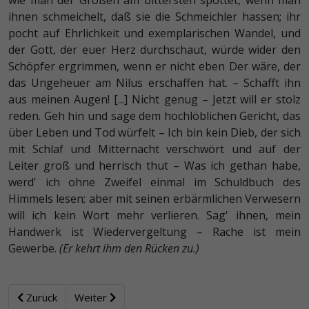
wie man der Großen am bittersten spottet, wenn man
ihnen schmeichelt, daß sie die Schmeichler hassen; ihr
pocht auf Ehrlichkeit und exemplarischen Wandel, und
der Gott, der euer Herz durchschaut, würde wider den
Schöpfer ergrimmen, wenn er nicht eben Der wäre, der
das Ungeheuer am Nilus erschaffen hat. – Schafft ihn
aus meinen Augen! [...]
Nicht genug – Jetzt will er stolz
reden. Geh hin und sage dem hochlöblichen Gericht, das
über Leben und Tod würfelt – Ich bin kein Dieb, der sich
mit Schlaf und Mitternacht verschwört und auf der
Leiter groß und herrisch thut – Was ich gethan habe,
werd' ich ohne Zweifel einmal im Schuldbuch des
Himmels lesen; aber mit seinen erbärmlichen Verwesern
will ich kein Wort mehr verlieren. Sag' ihnen, mein
Handwerk ist Wiedervergeltung – Rache ist mein
Gewerbe.
(Er kehrt ihm den Rücken zu.)
Zurück
Weiter