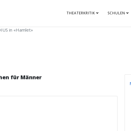
THEATERKRITIK
SCHULEN
IUS in «Hamlet»
hen für Männer