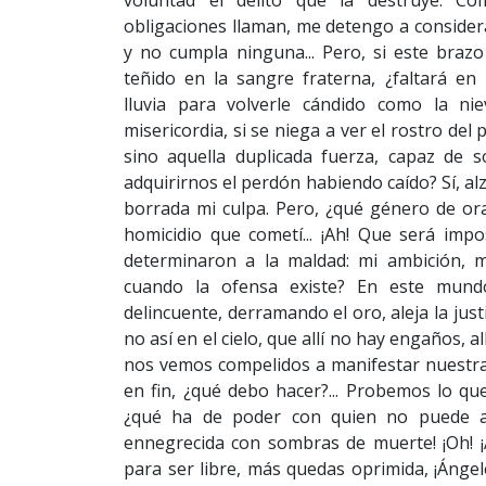
voluntad el delito que la destruye. 
obligaciones llaman, me detengo a consider
y no cumpla ninguna... Pero, si este braz
teñido en la sangre fraterna, ¿faltará en 
lluvia para volverle cándido como la ni
misericordia, si se niega a ver el rostro del
sino aquella duplicada fuerza, capaz de s
adquirirnos el perdón habiendo caído? Sí, alz
borrada mi culpa. Pero, ¿qué género de orac
homicidio que cometí... ¡Ah! Que será imp
determinaron a la maldad: mi ambición, m
cuando la ofensa existe? En este mund
delincuente, derramando el oro, aleja la just
no así en el cielo, que allí no hay engaños,
nos vemos compelidos a manifestar nuestras f
en fin, ¿qué debo hacer?... Probemos lo qu
¿qué ha de poder con quien no puede arrep
ennegrecida con sombras de muerte! ¡Oh! 
para ser libre, más quedas oprimida, ¡Ánge