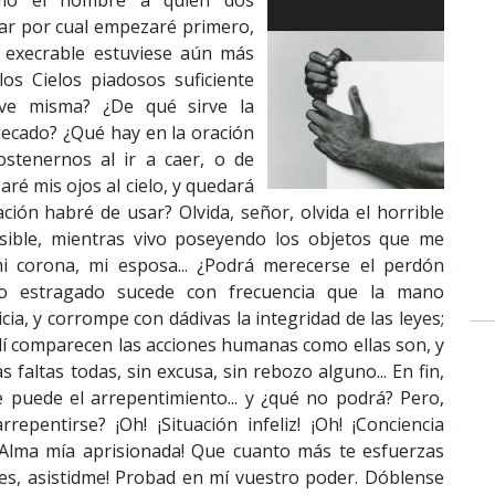
Como el hombre a quien dos
ar por cual empezaré primero,
o execrable estuviese aún más
los Cielos piadosos suficiente
eve misma? ¿De qué sirve la
 pecado? ¿Qué hay en la oración
ostenernos al ir a caer, o de
aré mis ojos al cielo, y quedará
ión habré de usar? Olvida, señor, olvida el horrible
osible, mientras vivo poseyendo los objetos que me
i corona, mi esposa... ¿Podrá merecerse el perdón
o estragado sucede con frecuencia que la mano
icia, y corrompe con dádivas la integridad de las leyes;
 allí comparecen las acciones humanas como ellas son, y
altas todas, sin excusa, sin rebozo alguno... En fin,
e puede el arrepentimiento... y ¿qué no podrá? Pero,
entirse? ¡Oh! ¡Situación infeliz! ¡Oh! ¡Conciencia
¡Alma mía aprisionada! Que cuanto más te esfuerzas
les, asistidme! Probad en mí vuestro poder. Dóblense