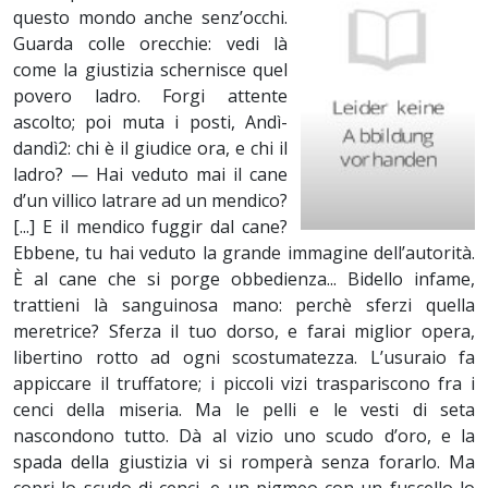
questo mondo anche senz’occhi.
Guarda colle orecchie: vedi là
come la giustizia schernisce quel
povero ladro. Forgi attente
ascolto; poi muta i posti, Andì-
dandì2: chi è il giudice ora, e chi il
ladro? — Hai veduto mai il cane
d’un villico latrare ad un mendico?
[...] E il mendico fuggir dal cane?
Ebbene, tu hai veduto la grande immagine dell’autorità.
È al cane che si porge obbedienza... Bidello infame,
trattieni là sanguinosa mano: perchè sferzi quella
meretrice? Sferza il tuo dorso, e farai miglior opera,
libertino rotto ad ogni scostumatezza. L’usuraio fa
appiccare il truffatore; i piccoli vizi traspariscono fra i
cenci della miseria. Ma le pelli e le vesti di seta
nascondono tutto. Dà al vizio uno scudo d’oro, e la
spada della giustizia vi si romperà senza forarlo. Ma