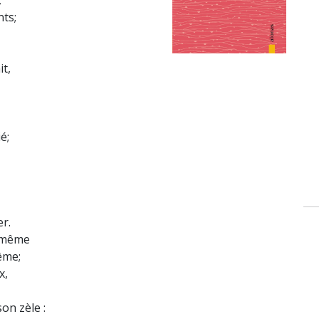
,
nts;
it,
ié;
.
er.
e même
rême;
ux,
on zèle :