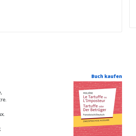
Buch kaufen
e,
tre.
,
ux.
;