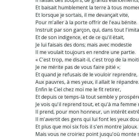
Il faisait des soupirs, de grands élancements
Et baisait humblement la terre à tous mome
Et lorsque je sortais, il me devançait vite,
Pour m'aller à la porte offrir de l'eau bénite.
Instruit par son garçon, qui, dans tout l'imita
Et de son indigence, et de ce qu'il était,
Je lui faisais des dons; mais avec modestie
Il me voulait toujours en rendre une partie.
« C'est trop, me disait-il, c'est trop de la moit
Je ne mérite pas de vous faire pitié »;
Et quand je refusais de le vouloir reprendre,
Aux pauvres, à mes yeux, il allait le répandre
Enfin le Ciel chez moi me le fit retirer,
Et depuis ce temps-là tout semble y prospér
Je vois qu'il reprend tout, et qu'à ma femm
Il prend, pour mon honneur, un intérêt ext
Il m'avertit des gens qui lui font les yeux do
Et plus que moi six fois il s'en montre jaloux.
Mais vous ne croiriez point jusqu'où monte s