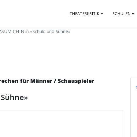
THEATERKRITIK
SCHULEN
ASUMICHIN in «Schuld und Sühne»
chen für Männer / Schauspieler
 Sühne»