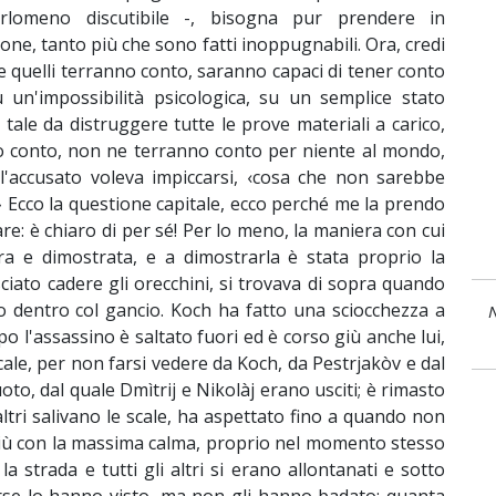
rlomeno discutibile -, bisogna pur prendere in
ione, tanto più che sono fatti inoppugnabili. Ora, credi
 quelli terranno conto, saranno capaci di tener conto
 un'impossibilità psicologica, su un semplice stato
ale da distruggere tutte le prove materiali a carico,
 conto, non ne terranno conto per niente al mondo,
l'accusato voleva impiccarsi, ‹cosa che non sarebbe
!› Ecco la questione capitale, ecco perché me la prendo
gare: è chiaro di per sé! Per lo meno, la maniera con cui
ara e dimostrata, e a dimostrarla è stata proprio la
asciato cadere gli orecchini, si trovava di sopra quando
 dentro col gancio. Koch ha fatto una sciocchezza a
N
o l'assassino è saltato fuori ed è corso giù anche lui,
scale, per non farsi vedere da Koch, da Pestrjakòv e dal
to, dal quale Dmìtrij e Nikolàj erano usciti; è rimasto
altri salivano le scale, ha aspettato fino a quando non
o giù con la massima calma, proprio nel momento stesso
la strada e tutti gli altri si erano allontanati e sotto