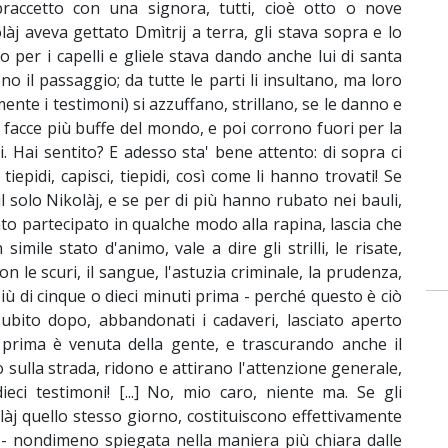
braccetto con una signora, tutti, cioè otto o nove
làj aveva gettato Dmìtrij a terra, gli stava sopra e lo
o per i capelli e gliele stava dando anche lui di santa
no il passaggio; da tutte le parti li insultano, ma loro
ente i testimoni) si azzuffano, strillano, se le danno e
facce più buffe del mondo, e poi corrono fuori per la
i. Hai sentito? E adesso sta' bene attento: di sopra ci
iepidi, capisci, tiepidi, così come li hanno trovati! Se
l solo Nikolàj, e se per di più hanno rubato nei bauli,
to partecipato in qualche modo alla rapina, lascia che
imile stato d'animo, vale a dire gli strilli, le risate,
n le scuri, il sangue, l'astuzia criminale, la prudenza,
di cinque o dieci minuti prima - perché questo è ciò
 subito dopo, abbandonati i cadaveri, lasciato aperto
prima è venuta della gente, e trascurando anche il
o sulla strada, ridono e attirano l'attenzione generale,
ci testimoni! [...] No, mio caro, niente ma. Se gli
làj quello stesso giorno, costituiscono effettivamente
 - nondimeno spiegata nella maniera più chiara dalle