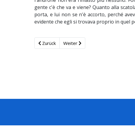
l'androne non era rimasto più nessuno. Fo
gente c'è che va e viene? Quanto alla scatol
porta, e lui non se n'è accorto, perché avev
evidente che egli si trovava proprio in quel po
Zurück
Weiter