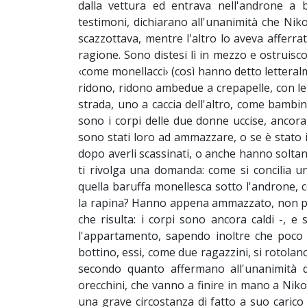
dalla vettura ed entrava nell'androne a 
testimoni, dichiarano all'unanimità che Niko
scazzottava, mentre l'altro lo aveva afferrat
ragione. Sono distesi lì in mezzo e ostruisco
‹come monellacci› (così hanno detto letteralm
ridono, ridono ambedue a crepapelle, con le 
strada, uno a caccia dell'altro, come bambin
sono i corpi delle due donne uccise, ancora t
sono stati loro ad ammazzare, o se è stato i
dopo averli scassinati, o anche hanno soltan
ti rivolga una domanda: come si concilia un s
quella baruffa monellesca sotto l'androne, co
la rapina? Hanno appena ammazzato, non più 
che risulta: i corpi sono ancora caldi -, e
l'appartamento, sapendo inoltre che poco 
bottino, essi, come due ragazzini, si rotolan
secondo quanto affermano all'unanimità die
orecchini, che vanno a finire in mano a Niko
una grave circostanza di fatto a suo carico