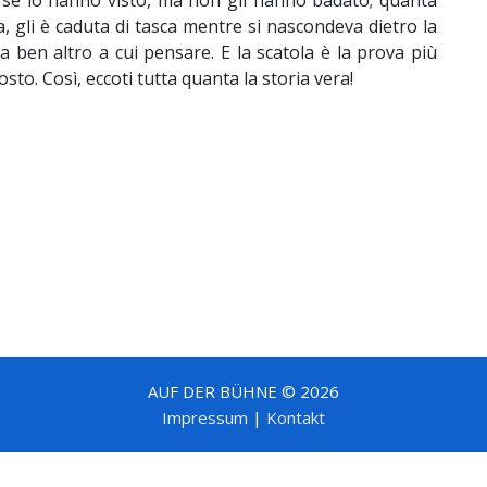
rse lo hanno visto, ma non gli hanno badato; quanta
a, gli è caduta di tasca mentre si nascondeva dietro la
a ben altro a cui pensare. E la scatola è la prova più
sto. Così, eccoti tutta quanta la storia vera!
AUF DER BÜHNE © 2026
Impressum
|
Kontakt