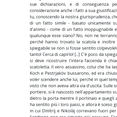
sue dichiarazioni, e di conseguenza pe
considerazione anche i fatti a sua giustificaz
tu, conoscendo la nostra giurisprudenza, che
di un fatto simile - basato unicamente su
d'animo - come di un fatto inoppugnabile e t
qualunque esse siano? No, non ne terranno
perché hanno trovato la scatola e inoltre 
spiegabile se non si fosse sentito colpevole
tanto! Cerca di capirlo! [...] C'è poco da spie
si deve ricostruire l'intera faccenda è chi
scatoletta. Il vero assassino, colui che ha l
Koch e Pestrjakòv bussarono, ed era chiuso
voler scendere anche lui, perché in quel temp
visto che non aveva altra via d'uscita. Sulle 
portiere, si è nascosto nell'appartamento vuo
dietro la porta mentre il portinaio e quegli 
ha sentito più i loro passi, e allora è sces
in cui Dmìtrij e Nikolàj correvano fuori per 