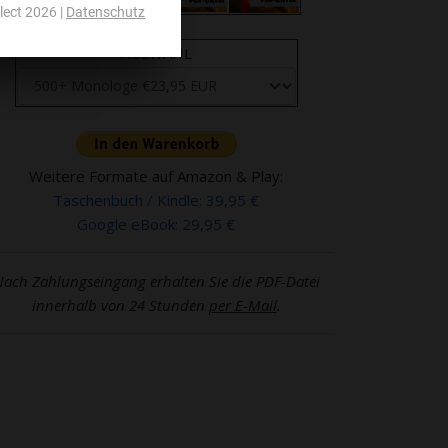
AUSWAHL
Weitere Formate auf Amazon & Play:
Taschenbuch / Kindle: 39,95 €
Google eBook: 29,95 €
ach Zahlungseingang erhalten Sie die PDF-Datei
innerhalb von 24 Stunden
per E-Mail
.