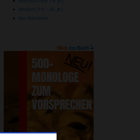
Klassisch (vor 19. Jh.)
Modern (19. - 20. Jh.)
Aus Romanen