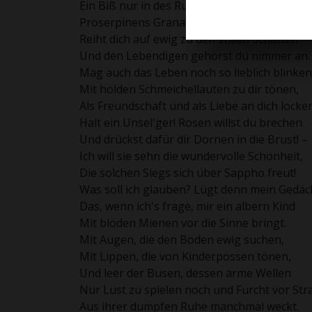
Ein Biß nur in des Ruhmes goldne Frucht,
Proserpinens Granatenkernen gleich,
Reiht dich auf ewig zu den stillen Schatten
Und den Lebendigen gehörst du nimmer an.
Mag auch das Leben noch so lieblich blinken
Mit holden Schmeichellauten zu dir tönen,
Als Freundschaft und als Liebe an dich locken
Halt ein Unsel'ger! Rosen willst du brechen
Und drückst dafür dir Dornen in die Brust! –
Ich will sie sehn die wundervolle Schönheit,
Die solchen Siegs sich über Sappho freut!
Was soll ich glauben? Lügt denn mein Gedäc
Das, wenn ich's frage, mir ein albern Kind
Mit blöden Mienen vor die Sinne bringt.
Mit Augen, die den Boden ewig suchen,
Mit Lippen, die von Kinderpossen tönen,
Und leer der Busen, dessen arme Wellen
Nur Lust zu spielen noch und Furcht vor Str
Aus ihrer dumpfen Ruhe manchmal weckt.