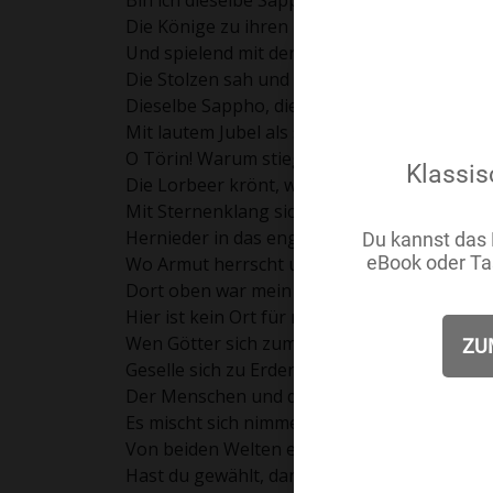
Bin ich dieselbe Sappho denn nicht mehr,
Die Könige zu ihren Füßen sah,
Und spielend mit der dargebotnen Krone,
Die Stolzen sah und hörte und entließ!
Dieselbe Sappho, die ganz Griechenland
Mit lautem Jubel als sein Kleinod grüßte?
O Törin! Warum stieg ich von den Höhn,
Die Lorbeer krönt, wo Aganippe rauscht,
Mit Sternenklang sich Musenchöre gatten,
Hernieder in das engbegrenzte Tal
Wo Armut herrscht und Treubruch und Ver
Dort oben war mein Platz, dort an den Wolk
Hier ist kein Ort für mich, als nur das Grab.
Wen Götter sich zum Eigentum erlesen,
Geselle sich zu Erdenbürgern nicht,
Der Menschen und der Überird'schen Los
Es mischt sich nimmer in demselben Becher,
Von beiden Welten eine mußt du wählen,
Hast du gewählt, dann ist kein Rücktritt meh