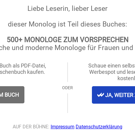
brechen?
en,
r!