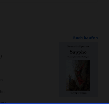
Buch kaufen
.)
,
n,
hn.
em?