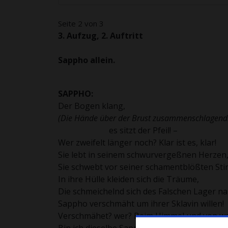
Seite 2 von 3
3. Aufzug, 2. Auftritt
Sappho
allein.
SAPPHO:
Der Bogen klang,
(Die Hände über der Brust zusammenschlagend
es sitzt der Pfeil! –
Wer zweifelt länger noch? Klar ist es, klar!
Sie lebt in seinem schwurvergeßnen Herzen
Sie schwebt vor seiner schamentblößten Stir
In ihre Hülle kleiden sich die Träume,
Die schmeichelnd sich des Falschen Lager na
Sappho verschmäht um ihrer Sklavin willen!
Verschmähet? wer? Beim Himmel und von w