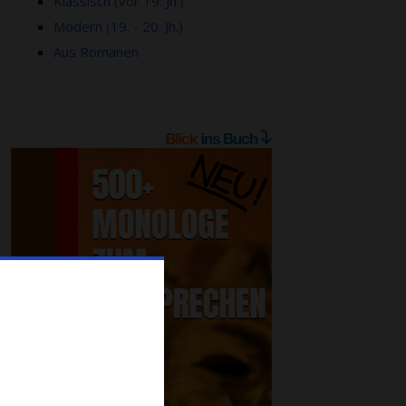
Klassisch (vor 19. Jh.)
Modern (19. - 20. Jh.)
Aus Romanen