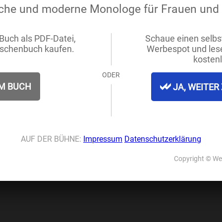
wert,
ebei,
r.
and,
s Land.