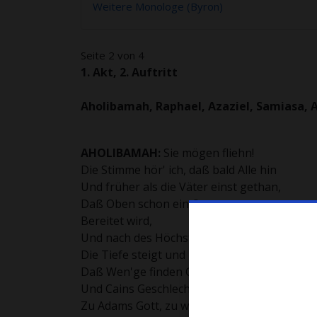
Weitere Monologe (Byron)
Seite 2 von 4
1. Akt, 2. Auftritt
Aholibamah, Raphael, Azaziel, Samiasa, 
AHOLIBAMAH:
Sie mögen fliehn!
Die Stimme hör' ich, daß bald Alle hin
Und früher als die Väter einst gethan,
Daß Oben schon ein Ocean
Bereitet wird,
Und nach des Höchsten Rath
Die Tiefe steigt und bis zum Himmel irrt,
Daß Wen'ge finden Gnad'
Und Cains Geschlecht umsonst erhebt den Bl
Zu Adams Gott, zu wenden sein Geschick,