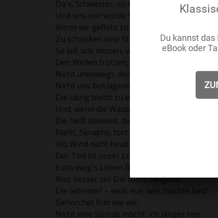
Da's, Schwester, so einmal
Und uns nur würde Spott,
Wenn wir gefleht zu Gott,
Zu schenken eine Stunde uns der Qual,
So laß uns missen, was wir so verehrt,
Den Wellen trotzen, wie wir's sonst dem Sch
Nicht unbewegt, doch auch nicht schwach hi
Nicht uns beklagend, nein! nur die Partei,
Die übrig bleibt zu ew'ger Sklaverei
Und, wenn die Wasser ruhig ziehn daher,
Die heiß beweint, die dann nicht weinen meh
Flieht, Seraphs, fort nach eurem ew'gen Str
Wo Wind nicht heult, noch Wasser stürmt da
Der Tod ist unser Loos,
Euch ewig's Leben floß.
Was besser sei: Die todte Ewigkeit,
Die lebende? – weiß nur, wer machte beid'.
Gehorchet Ihm wie wir,
Nicht eine Stunde möcht' ich länger hier