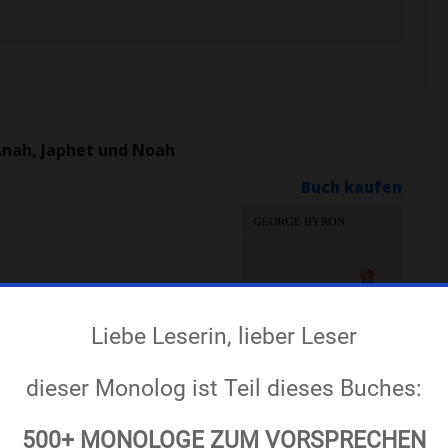
Anah, Japhet und Noah
Buch kaufen
ick