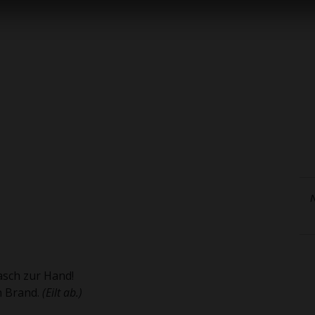
N
asch zur Hand!
n Brand.
(Eilt ab.)