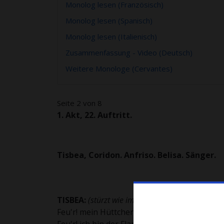
Monolog lesen (Französisch)
Monolog lesen (Spanisch)
Monolog lesen (Italienisch)
Zusammenfassung - Video (Deutsch)
Weitere Monologe (Cervantes)
Seite 2 von 8
1. Akt, 22. Auftritt.
Tisbea, Coridon. Anfriso. Belisa. Sänger.
TISBEA:
(
stürzt wie im Wahnsinn herein.
)
Feu'r! mein Hüttchen steht in Gluten;