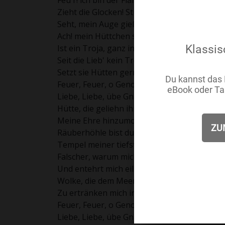
Feu'r! ich bin der Flammen Beute.
Zieht die Glocken! Sturmgeläute!
Seht, mein Auge gießt schon Fluten.
Ach! mein Hüttchen sinkt zusammen,
Ist ein Troja, ganz in Brand;
Seit die Lieb' kein Troja fand,
Setzt sie Hütten gern in Flammen.
Feuer, Feuer, o Genossen! Wasser, Wasser r
Liebe, Liebe, übe Gnade! meine Seele steht i
Hütte, die geliehn ihr Dach,
Meine Ehre hinzumorden,
Räuberhöhle bist du worden,
Tempel meiner tiefsten Schmach.
Falscher, warum mich besiegen,
Und entehrt mich eilig meiden?
Wolke, die dem Meer entstiegen,
Zu ertränken mich in Leiden!
Feuer, Feuer, o Genossen! Wasser, Wasser r
Liebe, Liebe, übe Gnade! meine Seele steht i