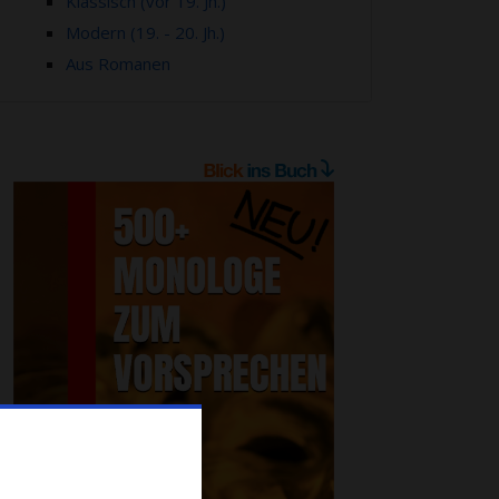
Klassisch (vor 19. Jh.)
Modern (19. - 20. Jh.)
Aus Romanen