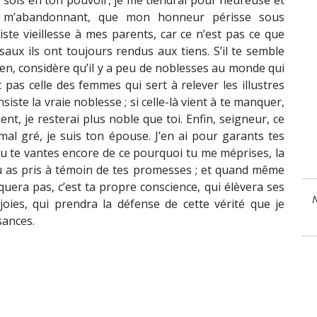
 sois en ton pouvoir, je me tiendrai pour heureuse et
 m’abandonnant, que mon honneur périsse sous
iste vieillesse à mes parents, car ce n’est pas ce que
aux ils ont toujours rendus aux tiens. S’il te semble
ien, considère qu’il y a peu de noblesses au monde qui
 pas celle des femmes qui sert à relever les illustres
nsiste la vraie noblesse ; si celle-là vient à te manquer,
nt, je resterai plus noble que toi. Enfin, seigneur, ce
 mal gré, je suis ton épouse. J’en ai pour garants tes
tu te vantes encore de ce pourquoi tu me méprises, la
tu as pris à témoin de tes promesses ; et quand même
era pas, c’est ta propre conscience, qui élèvera ses
N
joies, qui prendra la défense de cette vérité que je
sances.