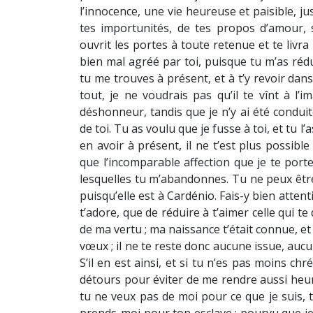
l’innocence, une vie heureuse et paisible, j
tes importunités, de tes propos d’amour, s
ouvrit les portes à toute retenue et te livra 
bien mal agréé par toi, puisque tu m’as réd
tu me trouves à présent, et à t’y revoir dans 
tout, je ne voudrais pas qu’il te vînt à l’
déshonneur, tandis que je n’y ai été condui
de toi. Tu as voulu que je fusse à toi, et tu l
en avoir à présent, il ne t’est plus possibl
que l’incomparable affection que je te por
lesquelles tu m’abandonnes. Tu ne peux être à
puisqu’elle est à Cardénio. Fais-y bien attenti
t’adore, que de réduire à t’aimer celle qui 
de ma vertu ; ma naissance t’était connue, et 
vœux ; il ne te reste donc aucune issue, auc
S’il en est ainsi, et si tu n’es pas moins c
détours pour éviter de me rendre aussi heure
tu ne veux pas de moi pour ce que je suis, 