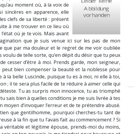
usqu’au moment où, à la voix de
i sincères en apparence, elle
les clefs de sa liberté : présent
uite à me trouver en ce lieu où
l’état où je te vois. Mais avant
imagination que je suis venue ici sur les pas de mon
te que par ma douleur et le regret de me voir oubliée
’as voulu de telle sorte, qu’en dépit du désir que tu peux
e de cesser d’être à moi. Prends garde, mon seigneur,
te peut bien compenser la beauté et la noblesse pour
 la belle Luscinde, puisque tu es à moi, ni elle à toi,
on ; il te sera plus facile de
te réduire à aimer celle qui
te déteste. Tu as surpris mon innocence, tu as triomphé
tu sais bien à quelles conditions je me suis livrée à tes
un moyen d’invoquer l’erreur et de te prétendre abusé.
hrétien que gentilhomme, pourquoi cherches-tu tant de
use à la fin que tu l’avais fait au commencement ? Si
ta véritable et légitime épouse, prends-moi du moins,