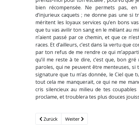
prends-moi pour ton esclave ; pourvu que je
bien récompensée. Ne permets pas, en
d’injurieux caquets ; ne donne pas une si tr
méritent les loyaux services qu’en bons vass
que tu vas avilir ton sang en le mêlant au m
n’aient passé par ce chemin, et que ce n’est
races. Et d’ailleurs, c’est dans la vertu que co
par ton refus de me rendre ce qui m’appartie
qu’il me reste à te dire, c’est que, bon gré
paroles, qui ne peuvent être menteuses, si 
signature que tu m’as donnée, le Ciel que 
tout cela me manquerait, ce qui ne me manqu
cris silencieux au milieu de tes coupables 
proclame, et troublera tes plus douces jouis
Zurück
Weiter