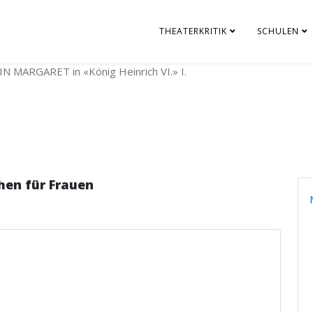
THEATERKRITIK
SCHULEN
N MARGARET in «König Heinrich VI.» I.
hen für Frauen