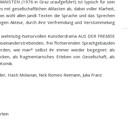
MANISTEN (1976 in Graz uraufgeführt) ist typisch für sein
mit gesellschaftlichen Altlasten ab, dabei voller Klarheit,
 bei wohl allen Jandl-Texten die Sprache und das Sprechen
ndigen Akteur, durch ihre Verfremdung und Verstümmelung
m wehmütig-humorvollen Künstlerdrama AUS DER FREMDE
useinanderstrebenden, frei flottierenden Sprachgebäuden
werden, wie man* selbst ihr immer wieder begegnet: als
cken, als fragmentarisches Erleben von Gesellschaft, als
 Komik.
ieder, Hasti Molavian, Nick Romeo Reimann, Julia Franz
rlein