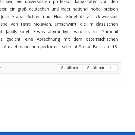
ch sein ein universitäten professor kapazitäten von den
sein ein groß deutschen und inder national nobel preisen
Julia Franz Richter und Elias Eilinghoff als clownesker
abei von Hasti Molavian, umschwirrt, die im klassischen
ht Jandls singt. Etwas abgründiger wird es mit Samouil
es gedicht, eine Abrechnung mit dem österreichischen
hes Aufziehmännchen performt.'' schreibt Stefan Bock am 13.
k
Gefällt mir
Gefällt mir nicht