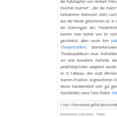
die Fußstapfen von Herbert Frit
murmel murmel“, „der die mann“
turbulenten Wahnsinn stets nach
aus der Mode gekommen ist. In di
ein Stammgast des Theatertreff
kannte man bisher von ihr nich
geschnitzt, allen voran ihre
pla
Theatertreffens.
Bemerkenswer
Theaterpublikum neue Ästhetiken
um eine bewährte Ästhetik, die 
Jandl/Mayröcker adaptiert wurde.
im tt-Tableau, den statt Altmeis
Stamm-Position ungewohnten Regi
dieser handwerklich sehr gut ge
Nachtkritik) seine Fans finden.
We
1
von
1
Person(en) gefiel diese Kriti
Kommentar schreiben
Teilen