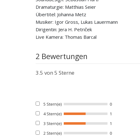
Dramaturgie: Matthias Seier
Übertitel: Johanna Metz
Musiker: Igor Gross, Lukas Lauermann
Dirigentin: Jera H. Petriček
Live Kamera: Thomas Barcal
2 Bewertungen
3.5
von 5 Sterne
5 Stern(e)
0
4 Stern(e)
1
3 Stern(e)
1
2 Stern(e)
0