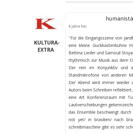
humanistää
4 Jahre her.
''Für die Eingangsszene von Jand
KULTURA-
eine kleine Guckkastenbühne mi
EXTRA
Bettina Lieder und Samouil Stoy
rhythmisch zur Musik aus dem Or
Der rein im Konjunktiv und in
Standmikrofone von anderen Mi
Der Abend wird immer wieder a
Autors beim Schreiben reflektier
eine Art Konferenzraum mit T
Lautverschiebungen gekennzeichne
das Ensemble beschwingt durch d
not yet/ in brasilien/ nach br
schreibmaschine gibt es sehr sch