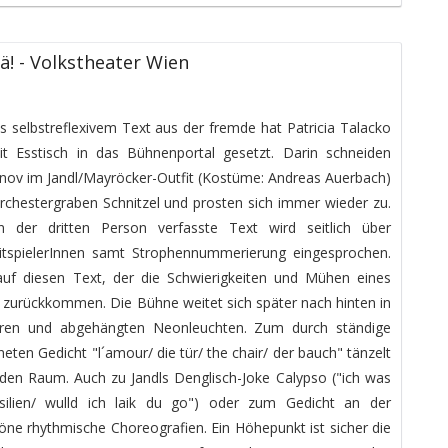
! - Volkstheater Wien
ls selbstreflexivem Text aus der fremde hat Patricia Talacko
t Esstisch in das Bühnenportal gesetzt. Darin schneiden
anov im Jandl/Mayröcker-Outfit (Kostüme: Andreas Auerbach)
chestergraben Schnitzel und prosten sich immer wieder zu.
 der dritten Person verfasste Text wird seitlich über
tspielerInnen samt Strophennummerierung eingesprochen.
uf diesen Text, der die Schwierigkeiten und Mühen eines
t, zurückkommen. Die Bühne weitet sich später nach hinten in
üren und abgehängten Neonleuchten. Zum durch ständige
ten Gedicht "l´amour/ die tür/ the chair/ der bauch" tänzelt
en Raum. Auch zu Jandls Denglisch-Joke Calypso ("ich was
asilien/ wulld ich laik du go") oder zum Gedicht an der
öne rhythmische Choreografien. Ein Höhepunkt ist sicher die