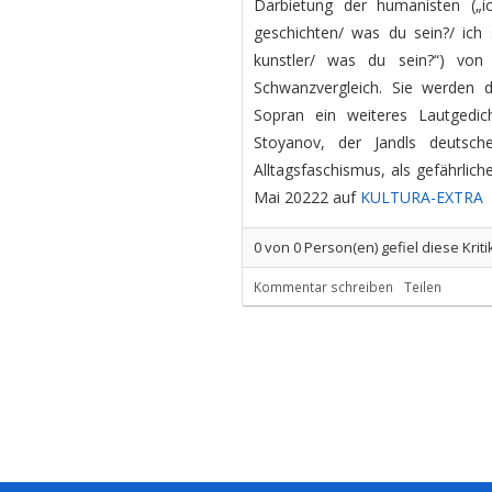
Darbietung der humanisten („i
geschichten/ was du sein?/ ich 
kunstler/ was du sein?“) von 
Schwanzvergleich. Sie werden d
Sopran ein weiteres Lautgedic
Stoyanov, der Jandls deutsch
Alltagsfaschismus, als gefährlic
Mai 20222 auf
KULTURA-EXTRA
0
von
0
Person(en) gefiel diese Kriti
Kommentar schreiben
Teilen