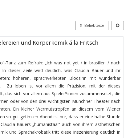
Beliebteste
lereien und Körperkomik á la Fritsch
“-Tanz zum Refrain: „ich was not yet / in brasilien / nach
“. In dieser Zeile wird deutlich, was Claudia Bauer und ihr
ten: höheren, sprachverliebten Blödsinn mit wunderbar
n. Zu loben ist vor allem die Präzision, mit der dieses
t, das sich vor allem aus Spieler*innen zusammensetzt, die
men oder von den drei wichtigsten Münchner Theater nach
ehrten. Ein kleiner Wermutstropfen an diesem vom Wiener
n so gut getimten Abend ist nur, dass er eine halbe Stunde
ch Claudia Bauers „humanistää!“ auch von ihrem ästhetischen
omik und Sprachakrobatik tritt diese Inszenierung deutlich in