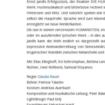
Ernst Jandls Erfolgsstück, der Einakter DIE HU
Werk: Hochmusikalisch und bitterböse rechnet es 
Hintersinn und Witz. Und natürlich spielen wie
selbst die Hauptrolle: Sprache wird zum lebe
ermöglicht sie neue Wirklichkeiten.
Ob nun in seinen verstreuten HUMANISTEN, i
oder im ausufernden lyrischen Werk – in den a
Jandls kann die Welt endlich so dargestellt 
expressive Aneinanderreihung von Sinneseindrü
trügerisches Wandeln zwischen Melancholie und
Mit: Elias Eilinghoff, Evi Kehrstephan, Bettina L
Richter, Uwe Rohbeck, Samouil Stoyanov.
Regie:
Claudia Bauer
Bühne: Patricia Talacko
Kostüm: Andreas Auerbach
Komposition und musikalische Leitung: Peer Baie
Lightdesign: Paul Grilj
Sounddesign: Sebastian Hartl