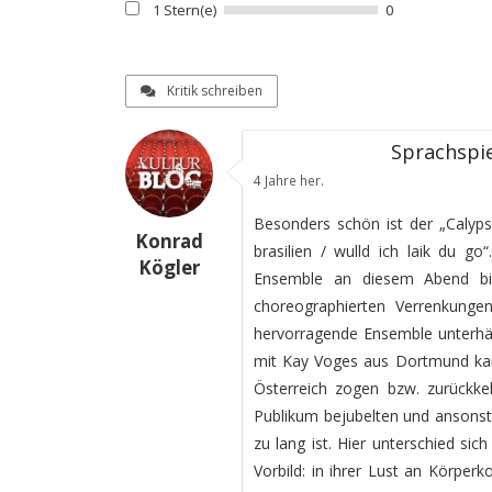
1 Stern(e)
0
Kritik schreiben
Sprachspie
4 Jahre her.
Besonders schön ist der „Calypso
Konrad
brasilien / wulld ich laik du go
Kögler
Ensemble an diesem Abend bie
choreographierten Verrenkunge
hervorragende Ensemble unterhäl
mit Kay Voges aus Dortmund ka
Österreich zogen bzw. zurückk
Publikum bejubelten und ansonste
zu lang ist. Hier unterschied si
Vorbild: in ihrer Lust an Körperk