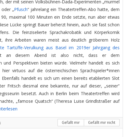
sch, der mit seinen Volksbühnen-Dada-Experimenten „murmel
 oder „
Pfusch
“ jahrelang ein Theatertreffen-Abo hatte, dem
 90, maximal 100 Minuten ein Ende setzte, nun aber etwas
ese Lücke springt Bauer beherzt hinein, auch sie fast schon
ens. Die feinziselierte Sprachakrobatik und Körperkomik
t, ihre Arbeiten waren meist aus deutlich gröberem Holz
tte Tartüffe-Verulkung aus Basel im 2019er Jahrgang des
t an diesem Abend ist also nicht, dass er dem
 und Perspektiven bieten würde. Vielmehr handelt es sich
hier virtuos auf die österreichischen Sprachspieler*innen
 Ebenfalls handelt es sich um einen bereits etablierten Slot
ter Fritsch diesmal eine bekannte, nur auf dieser, „seiner“
sseurin besetzt. Auch in Berlin beim Theatertreffen wird
machte, „famose Quatsch“ (Theresa Luise Grindlstraßer auf
iterlesen
k
Gefällt mir
Gefällt mir nicht