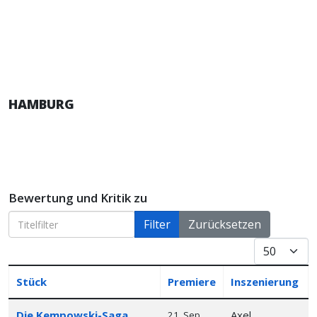
HAMBURG
Bewertung und Kritik zu
Titelfilter
Filter
Zurücksetzen
Anzeige #
Stück
Premiere
Inszenierung
Articles
Die Kempowski-Saga
Axel
21. Sep