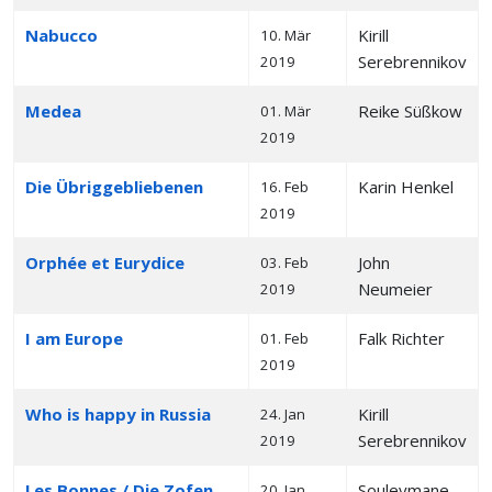
Nabucco
Kirill
10. Mär
Serebrennikov
2019
Medea
Reike Süßkow
01. Mär
2019
Die Übriggebliebenen
Karin Henkel
16. Feb
2019
Orphée et Eurydice
John
03. Feb
Neumeier
2019
I am Europe
Falk Richter
01. Feb
2019
Who is happy in Russia
Kirill
24. Jan
Serebrennikov
2019
Les Bonnes / Die Zofen
Souleymane
20. Jan