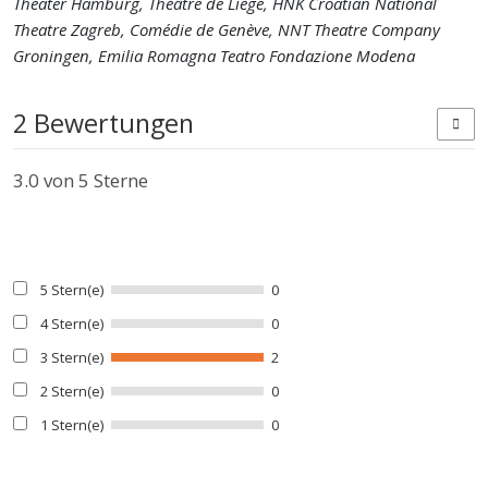
Theater Hamburg, Théâtre de Liège, HNK Croatian National
Theatre Zagreb, Comédie de Genève, NNT Theatre Company
Groningen, Emilia Romagna Teatro Fondazione Modena
2 Bewertungen
3.0
von 5 Sterne
5 Stern(e)
0
4 Stern(e)
0
3 Stern(e)
2
2 Stern(e)
0
1 Stern(e)
0