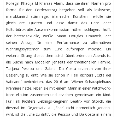
Kollegin Khadija El Kharraz Alami, dass sie ihren Namen pro
forma für den Förderantrag hergeben soll. Als lesbische,
marokkanisch-stämmige, islamische Künstlerin erfülle sie
gleich drei Quoten und lasse damit das Herz jeder
Kulturbürokratie-Auswahlkommission höher schlagen, hofft
der heterosexuelle, weiße Mann Douglas Grauwels, der
seinen Antrag für eine Performance zu alternativen
Währungssystemen zum Euro aufpimpen möchte. Ein
weiterer Strang dieses thematisch überbordenden Abends ist
die Suche nach Modellen jenseits der traditionellen Familie.
Tatjana Pessoa und Gabriel Da Costa erzählen von ihrer
Beziehung zu dritt. Wie sie schon in Falk Richters „Città del
Vaticano“ berichteten, das 2016 am Wiener Schauspielhaus
Premiere hatte, leben sie mit einem Mann in einer Patchwork-
Konstellation zusammen und erziehen gemeinsam ein Kind.
Für Falk Richters Lieblings-Gegnerin Beatrix von Storch, die
diesmal im Gegensatz zu „Fear“ nicht namentlich genannt
wird, ist die „Ehe zu dritt“, die Pessoa und Da Costa in einem