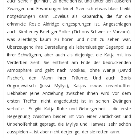
auch seine Figur nicht zu beneiden ist und unter den äußeren
Zwängen und Erwartungen leidet. Szenisch etwas blass bleibt
notgedrungen Karin Lovelius als Kabanicha, die für die
erkrankte Rosie Aldridge eingesprungen ist. Angeschlagen
auch Kimberley Boettger-Soller (Tichons Schwester Varvara),
was allerdings kaum zu hören und nicht zu sehen war.
Überzeugend ihre Darstellung als lebenslustiger Gegenpol zu
ihrer Schwägerin, aber auch als diejenige, die Katja mit ins
Verderben zieht. Sie entflieht am Ende der bedrückenden
Atmosphäre und geht nach Moskau, ohne Wanja (David
Fischer), den Mann ihrer Träume. Und auch Boris
Grigorjewitsch (Jussi Myllys), Katjas etwas unverhoffter
Liebhaber (eine Anziehung zwischen ihnen wird vor dem
ersten Treffen nicht angedeutet) ist in seinen Zwängen
verhaftet. Er gibt Katja Ruhe und Geborgenheit – die erste
Begegnung zwischen beiden ist von einer Zärtlichkeit und
Unbeholfenheit geprägt, die Myllys und Hamvasi sehr schön
ausspielen –, ist aber nicht derjenige, der sie retten kann.