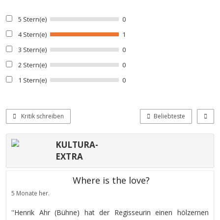
5 Stern(e)
0
4 Stern(e)
1
3 Stern(e)
0
2 Stern(e)
0
1 Stern(e)
0
Kritik schreiben
Beliebteste
KULTURA-
EXTRA
Where is the love?
5 Monate her.
''Henrik Ahr (Bühne) hat der Regisseurin einen hölzernen