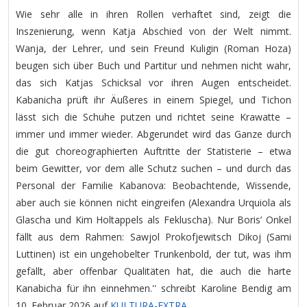
Wie sehr alle in ihren Rollen verhaftet sind, zeigt die
Inszenierung, wenn Katja Abschied von der Welt nimmt.
Wanja, der Lehrer, und sein Freund Kuligin (Roman Hoza)
beugen sich über Buch und Partitur und nehmen nicht wahr,
das sich Katjas Schicksal vor ihren Augen entscheidet.
Kabanicha prüft ihr Äußeres in einem Spiegel, und Tichon
lässt sich die Schuhe putzen und richtet seine Krawatte –
immer und immer wieder. Abgerundet wird das Ganze durch
die gut choreographierten Auftritte der Statisterie – etwa
beim Gewitter, vor dem alle Schutz suchen – und durch das
Personal der Familie Kabanova: Beobachtende, Wissende,
aber auch sie können nicht eingreifen (Alexandra Urquiola als
Glascha und Kim Holtappels als Fekluscha). Nur Boris’ Onkel
fällt aus dem Rahmen: Sawjol Prokofjewitsch Dikoj (Sami
Luttinen) ist ein ungehobelter Trunkenbold, der tut, was ihm
gefällt, aber offenbar Qualitäten hat, die auch die harte
Kanabicha für ihn einnehmen.'' schreibt Karoline Bendig am
10. Februar 2026 auf
KULTURA-EXTRA