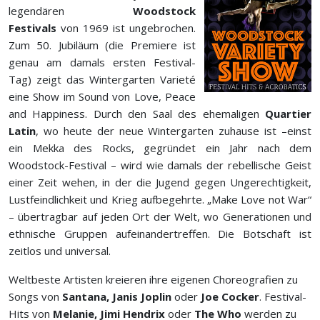
legendären
Woodstock
Festivals
von 1969 ist ungebrochen.
Zum 50. Jubiläum (die Premiere ist
genau am damals ersten Festival-
Tag) zeigt das Wintergarten Varieté
eine Show im Sound von Love, Peace
and Happiness. Durch den Saal des ehemaligen
Quartier
Latin
, wo heute der neue Wintergarten zuhause ist –einst
ein Mekka des Rocks, gegründet ein Jahr nach dem
Woodstock-Festival – wird wie damals der rebellische Geist
einer Zeit wehen, in der die Jugend gegen Ungerechtigkeit,
Lustfeindlichkeit und Krieg aufbegehrte. „Make Love not War“
– übertragbar auf jeden Ort der Welt, wo Generationen und
ethnische Gruppen aufeinandertreffen. Die Botschaft ist
zeitlos und universal.
Weltbeste Artisten kreieren ihre eigenen Choreografien zu
Songs von
Santana, Janis Joplin
oder
Joe Cocker
. Festival-
Hits von
Melanie, Jimi Hendrix
oder
The Who
werden zu