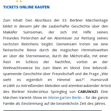
TICKETS ONLINE KAUFEN
Zum Inhalt:
Den Abschluss der
33.
Berliner Märchentage
bildet in diesem Jahr die zauberhafte Geschichte über den
Maikäfer
Sumseman
, der sich mit Hilfe seines
Freundes
Peterchen
auf ein Abenteuer zur Rettung seines
sechsten Beinchens begibt. Gemeinsam treten sie eine
fantastische Reise durch die magischen Himmelswelten
an
:
über die Sternenwiese, durch die Milchstraße, mit einer
Rast im Schloss der
Nachtfee
, vorbei an der
Weihnachtswiese bis zum Mann im Mond. Eine liebevoll-
spannende Geschichte über Freundschaft und die Frage
„Wie
sieht es eigentlich im Himmel aus?“. Humorvoll
erzählt
zu
mitreißende
n
Melodien
und
atemberaubende
r
Artisti
des Berliner Kinderzirkus
Springling
von
CABUWAZI
. Eine
Märchen-Varieté-Show im
Wintergarten Berlin
– für die ganze
Familie als Einstimmung auf die besinnlichste Zeit des Jahres.