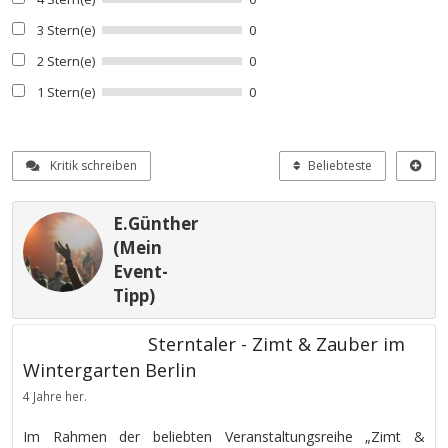
3 Stern(e)
0
2 Stern(e)
0
1 Stern(e)
0
Kritik schreiben
Beliebteste
E.Günther
(Mein
Event-
Tipp)
Sterntaler - Zimt & Zauber im
Wintergarten Berlin
4 Jahre her.
Im Rahmen der beliebten Veranstaltungsreihe „Zimt &