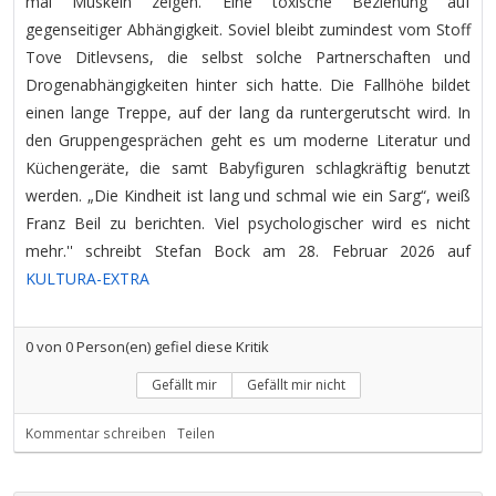
mal Muskeln zeigen. Eine toxische Beziehung auf
gegenseitiger Abhängigkeit. Soviel bleibt zumindest vom Stoff
Tove Ditlevsens, die selbst solche Partnerschaften und
Drogenabhängigkeiten hinter sich hatte. Die Fallhöhe bildet
einen lange Treppe, auf der lang da runtergerutscht wird. In
den Gruppengesprächen geht es um moderne Literatur und
Küchengeräte, die samt Babyfiguren schlagkräftig benutzt
werden. „Die Kindheit ist lang und schmal wie ein Sarg“, weiß
Franz Beil zu berichten. Viel psychologischer wird es nicht
mehr.'' schreibt Stefan Bock am 28. Februar 2026 auf
KULTURA-EXTRA
0
von
0
Person(en) gefiel diese Kritik
Gefällt mir
Gefällt mir nicht
Kommentar schreiben
Teilen