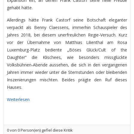
Expansion ein, an denen Frank Castorf seine helle Freude
gehabt hätte.
Allerdings hätte Frank Castorf seine Botschaft eleganter
verpackt als Benny Claessens, immerhin Schauspieler des
Jahres 2018, bei diesem unerfreulichen Regie-Versuch. Kurz
vor der Übernahme von Matthias Lilienthal am Rosa
Luxemburg-Platz bediente „Böses Glück/Cult of the
Daughter“ die Klischees, wie besonders missglückte
Volksbühnen-Abende aussehen, die sich in den vergangenen
Jahren immer wieder unter die Sternstunden oder bleibenden
Inszenierungen mischten. Beides prägte den Ruf dieses
Hauses.
Weiterlesen
0
von
0
Person(en) gefiel diese Kritik