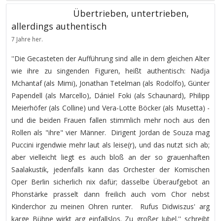
Übertrieben, untertrieben,
allerdings authentisch
7 Jahre her.
''Die Gecasteten der Aufführung sind alle in dem gleichen Alter
wie ihre zu singenden Figuren, heißt authentisch: Nadja
Mchantaf (als Mimi), Jonathan Tetelman (als Rodolfo), Günter
Papendell (als Marcello), Dániel Foki (als Schaunard), Philipp
Meierhöfer (als Colline) und Vera-Lotte Böcker (als Musetta) -
und die beiden Frauen fallen stimmlich mehr noch aus den
Rollen als "ihre" vier Männer. Dirigent Jordan de Souza mag
Puccini irgendwie mehr laut als leise(r), und das nutzt sich ab;
aber vielleicht liegt es auch bloß an der so grauenhaften
Saalakustik, jedenfalls kann das Orchester der Komischen
Oper Berlin sicherlich nix dafür; dasselbe Überaufgebot an
Phonstärke prasselt dann freilich auch vom Chor nebst
Kinderchor zu meinen Ohren runter. Rufus Didwiszus' arg
karge Bühne wirkt arg einfallslos. Zu großer Jubel.'' schreibt