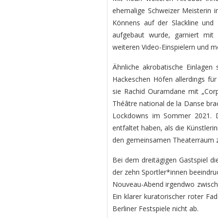
ehemalige Schweizer Meisterin im
Könnens auf der Slackline und 
aufgebaut wurde, garniert mit 
weiteren Video-Einspielern und 
Ähnliche akrobatische Einlagen
Hackeschen Höfen allerdings für
sie Rachid Ouramdane mit „Corps
Théâtre national de la Danse brac
Lockdowns im Sommer 2021. D
entfaltet haben, als die Künstle
den gemeinsamen Theaterraum z
Bei dem dreitägigen Gastspiel d
der zehn Sportler*innen beeindruc
Nouveau-Abend irgendwo zwisch
Ein klarer kuratorischer roter Fa
Berliner Festspiele nicht ab.