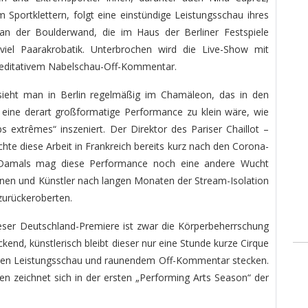
 Sportklettern, folgt eine einstündige Leistungsschau ihres
an der Boulderwand, die im Haus der Berliner Festspiele
viel Paarakrobatik. Unterbrochen wird die Live-Show mit
meditativem Nabelschau-Off-Kommentar.
 sieht man in Berlin regelmäßig im Chamäleon, das in den
 eine derart großformatige Performance zu klein wäre, wie
 extrêmes“ inszeniert. Der Direktor des Pariser Chaillot –
hte diese Arbeit in Frankreich bereits kurz nach den Corona-
amals mag diese Performance noch eine andere Wucht
rinnen und Künstler nach langen Monaten der Stream-Isolation
urückeroberten.
ieser Deutschland-Premiere ist zwar die Körperbeherrschung
kend, künstlerisch bleibt dieser nur eine Stunde kurze Cirque
en Leistungsschau und raunendem Off-Kommentar stecken.
den zeichnet sich in der ersten „Performing Arts Season“ der