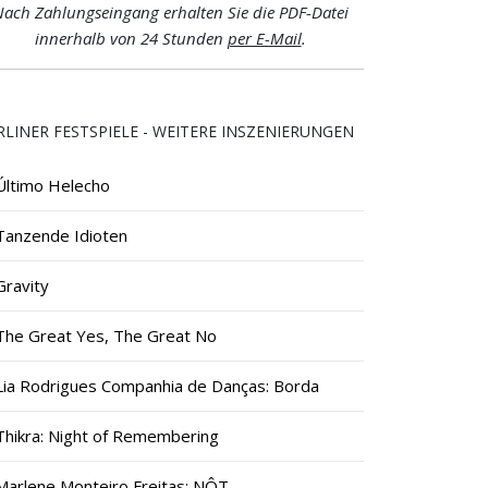
ach Zahlungseingang erhalten Sie die PDF-Datei
innerhalb von 24 Stunden
per E-Mail
.
RLINER FESTSPIELE - WEITERE INSZENIERUNGEN
Último Helecho
Tanzende Idioten
Gravity
The Great Yes, The Great No
Lia Rodrigues Companhia de Danças: Borda
Thikra: Night of Remembering
Marlene Monteiro Freitas: NÔT