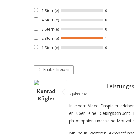
5 Stern(e)
0
4 Stern(e)
0
3 Stern(e)
0
2 Stern(e)
1
1 Stern(e)
0
Kritik schreiben
Leistungs
Konrad
2 Jahre her.
Kögler
In einem Video-Einspieler erlebe
er über eine Gebirgsschlucht
philosophiert über seine Motivati
Mit neun weiteren Akrobat*inn