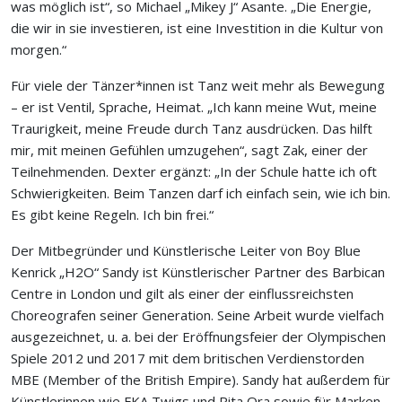
was möglich ist“, so Michael „Mikey J“ Asante. „Die Energie,
die wir in sie investieren, ist eine Investition in die Kultur von
morgen.“
Für viele der Tänzer*innen ist Tanz weit mehr als Bewegung
– er ist Ventil, Sprache, Heimat. „Ich kann meine Wut, meine
Traurigkeit, meine Freude durch Tanz ausdrücken. Das hilft
mir, mit meinen Gefühlen umzugehen“, sagt Zak, einer der
Teilnehmenden. Dexter ergänzt: „In der Schule hatte ich oft
Schwierigkeiten. Beim Tanzen darf ich einfach sein, wie ich bin.
Es gibt keine Regeln. Ich bin frei.“
Der Mitbegründer und Künstlerische Leiter von Boy Blue
Kenrick „H2O“ Sandy ist Künstlerischer Partner des Barbican
Centre in London und gilt als einer der einflussreichsten
Choreografen seiner Generation. Seine Arbeit wurde vielfach
ausgezeichnet, u. a. bei der Eröffnungsfeier der Olympischen
Spiele 2012 und 2017 mit dem britischen Verdienstorden
MBE (Member of the British Empire). Sandy hat außerdem für
Künstlerinnen wie FKA Twigs und Rita Ora sowie für Marken