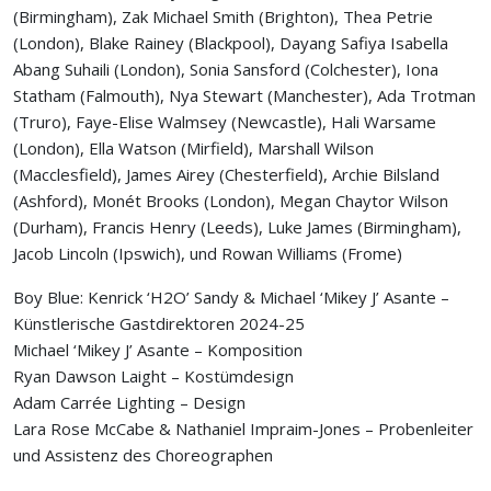
(Birmingham),
Zak Michael Smith
(Brighton),
Thea Petrie
(London),
Blake Rainey
(Blackpool),
Dayang Safiya Isabella
Abang Suhaili
(London),
Sonia Sansford
(Colchester),
Iona
Statham
(Falmouth),
Nya Stewart
(Manchester),
Ada Trotman
(Truro),
Faye-Elise Walmsey
(Newcastle),
Hali Warsame
(London),
Ella Watson
(Mirfield),
Marshall Wilson
(Macclesfield),
James Airey
(Chesterfield),
Archie Bilsland
(Ashford),
Monét Brooks
(London),
Megan Chaytor Wilson
(Durham),
Francis Henry
(Leeds),
Luke James
(Birmingham),
Jacob Lincoln
(Ipswich), und
Rowan Williams
(Frome)
Boy Blue: Kenrick ‘H2O’ Sandy & Michael ‘Mikey J’ Asante
–
Künstlerische Gastdirektoren 2024-25
Michael ‘Mikey J’ Asante
–
Komposition
Ryan Dawson Laight
–
Kostümdesign
Adam Carrée Lighting
–
Design
Lara Rose McCabe
&
Nathaniel Impraim-Jones
–
Probenleiter
und Assistenz des Choreographen