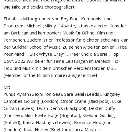
wie Nike und adidas choreografiert.
Ebenfalls Mitbegründer von Boy Blue, Komponist und
Produzent Michael „Mikey J“ Asante, ist assoziierter Künstler
am Barbican und komponiert Musik für Bühne, Film und
Fernsehen. Zudem ist er Professor für elektronische Musik an
der Guildhall School of Music. Zu seinen Arbeiten zählen „Free
Your Mind“, „Blak Whyte Gray“, „Tree“ und die Serie „Top
Boy“. 2022 wurde er für seine Leistungen im Bereich Hip-
Hop und Musik mit dem britischen Verdienstorden MBE
(Member of the British Empire) ausgezeichnet.
Mit
Yunus Ayhan
(Bexhill-on-Sea),
Sara Belal
(Leeds),
Kingsley
Campbell-Golding
(London),
Orson Crane
(Blackpool),
Luke
Curran
(Lewes),
Dylan Dennis
(Blackpool),
Dexter Duffy
(Chorley),
Mimi Etete-Edge
(Brighton),
Sheldon Golding
(Enfield),
Kasra Hastings
(Lewes),
Florence Hodgson
(London),
India Hurley
(Brighton),
Lucca Masters