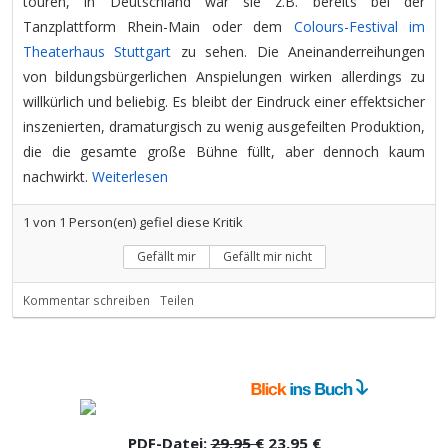
touren, in Deutschland war sie z.B. bereits bei der
Tanzplattform Rhein-Main oder dem
Colours-Festival im
Theaterhaus Stuttgart
zu sehen. Die Aneinanderreihungen
von bildungsbürgerlichen Anspielungen wirken allerdings zu
willkürlich und beliebig. Es bleibt der Eindruck einer effektsicher
inszenierten, dramaturgisch zu wenig ausgefeilten Produktion,
die die gesamte große Bühne füllt, aber dennoch kaum
nachwirkt.
Weiterlesen
1
von
1
Person(en) gefiel diese Kritik
Gefällt mir
Gefällt mir nicht
Kommentar schreiben
Teilen
PDF-Datei:
29,95 €
23,95 €