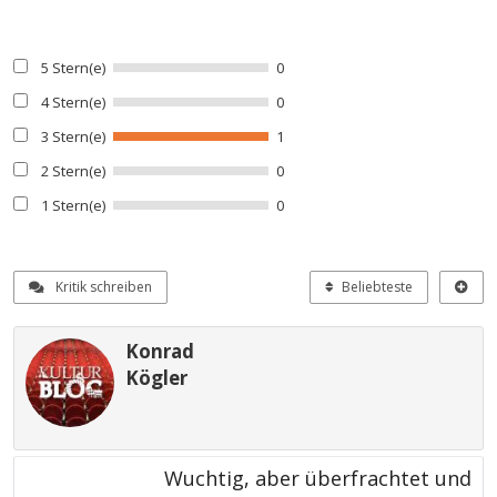
5 Stern(e)
0
4 Stern(e)
0
3 Stern(e)
1
2 Stern(e)
0
1 Stern(e)
0
Kritik schreiben
Beliebteste
Konrad
Kögler
Wuchtig, aber überfrachtet und